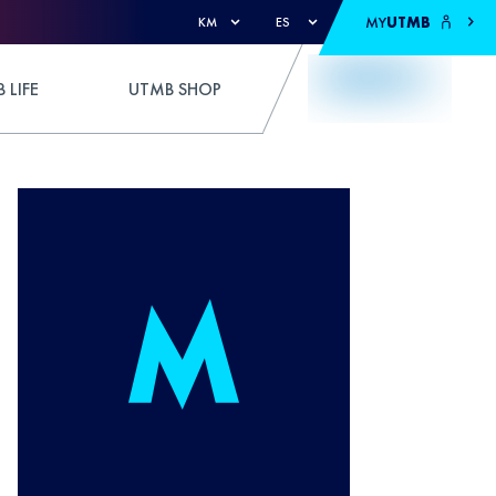
MY
UTMB
KM
ES
 LIFE
UTMB SHOP