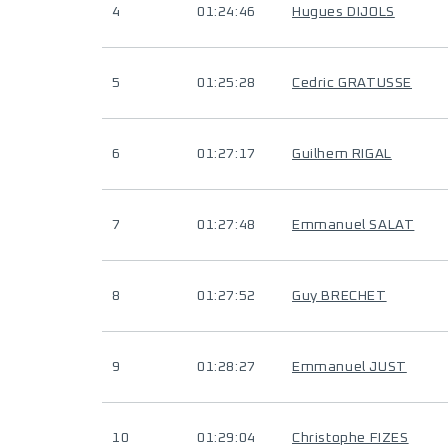
4
01:24:46
Hugues DIJOLS
5
01:25:28
Cedric GRATUSSE
6
01:27:17
Guilhem RIGAL
7
01:27:48
Emmanuel SALAT
8
01:27:52
Guy BRECHET
9
01:28:27
Emmanuel JUST
10
01:29:04
Christophe FIZES