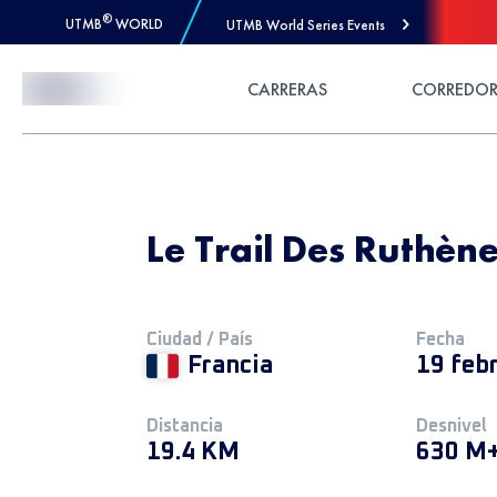
®
UTMB
WORLD
UTMB World Series Events
Skip to Content
CARRERAS
CORREDOR
Le Trail Des Ruthèn
Ciudad / País
Fecha
Francia
19 feb
Distancia
Desnivel
19.4 KM
630 M