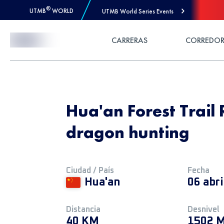
®
UTMB
WORLD
UTMB World Series Events
Skip to Content
CARRERAS
CORREDOR
Hua'an Forest Trail
dragon hunting
Ciudad / País
Fecha
Hua'an
06 abr
Distancia
Desnivel
40 KM
1502 