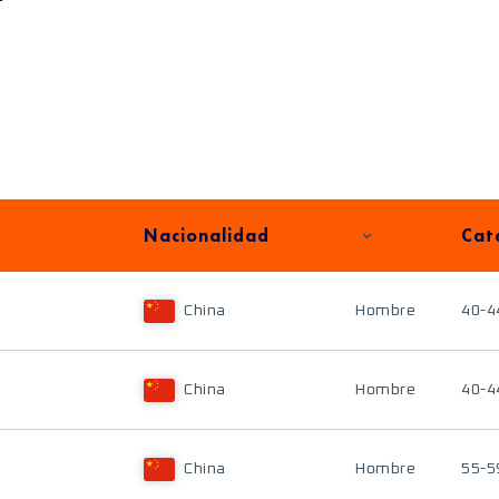
Nacionalidad
Cat
China
Hombre
40-4
China
Hombre
40-4
China
Hombre
55-5