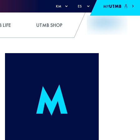
MY
UTMB
KM
ES
 LIFE
UTMB SHOP