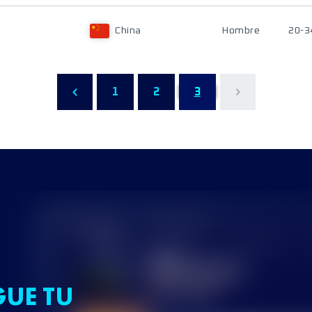
China
Hombre
20-3
1
2
3
GUE TU