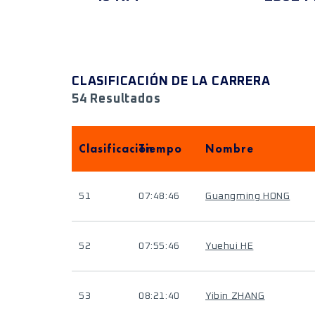
CLASIFICACIÓN DE LA CARRERA
54 Resultados
Clasificación
Tiempo
Nombre
51
07:48:46
Guangming HONG
52
07:55:46
Yuehui HE
53
08:21:40
Yibin ZHANG