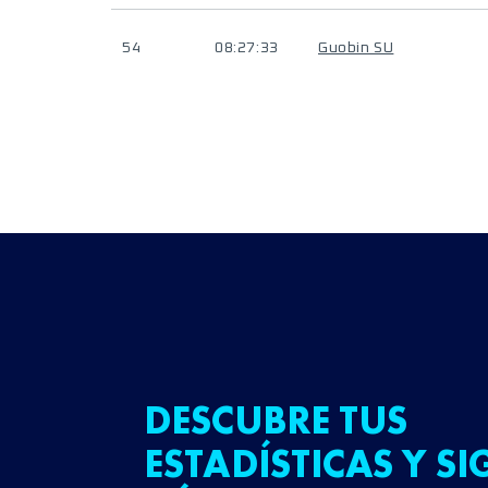
54
08:27:33
Guobin SU
DESCUBRE TUS
ESTADÍSTICAS Y SI