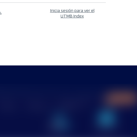
Inicia sesión para ver el
4
UTMB Index