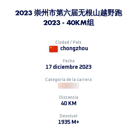
2023 崇州市第六届无根山越野跑
2023 - 40KM组
Ciudad / País
chongzhou
Fecha
17 diciembre 2023
Categoría de la carrera
Distancia
40 KM
Desnivel
1935 M+