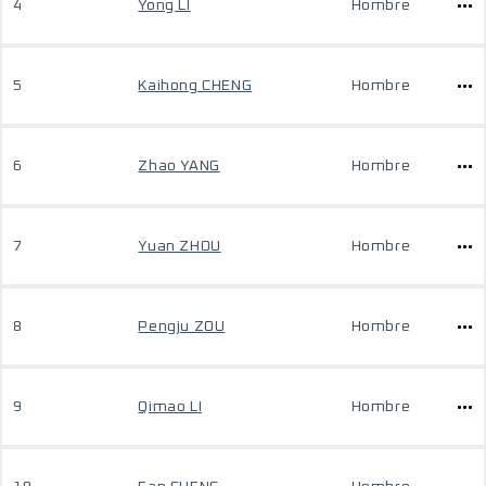
4
Yong LI
Hombre
5
Kaihong CHENG
Hombre
6
Zhao YANG
Hombre
7
Yuan ZHOU
Hombre
8
Pengju ZOU
Hombre
9
Qimao LI
Hombre