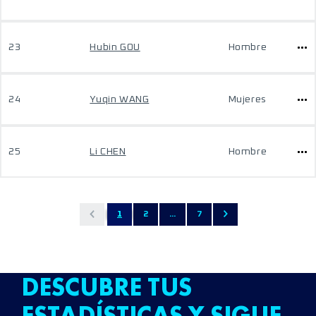
23
Hubin GOU
Hombre
24
Yuqin WANG
Mujeres
25
Li CHEN
Hombre
1
2
...
7
DESCUBRE TUS
ESTADÍSTICAS Y SIGUE