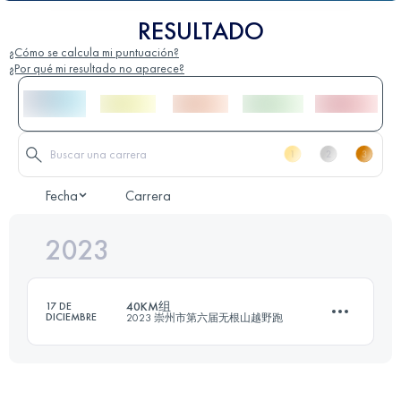
RESULTADO
¿Cómo se calcula mi puntuación?
¿Por qué mi resultado no aparece?
Fecha
Carrera
2023
40KM组
17 DE
DICIEMBRE
2023 崇州市第六届无根山越野跑
40 KM
1935 M+