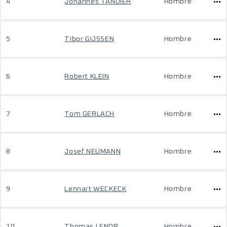
4
Johannes TANDIER
Hombre
5
Tibor GIJSSEN
Hombre
6
Robert KLEIN
Hombre
7
Tom GERLACH
Hombre
8
Josef NEUMANN
Hombre
9
Lennart WECKECK
Hombre
10
Thomas LENOR
Hombre