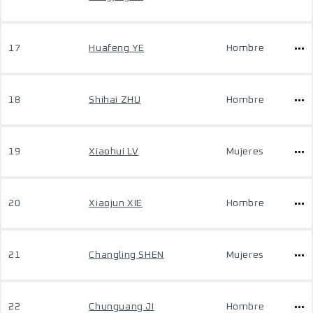
17
Huafeng YE
Hombre
18
Shihai ZHU
Hombre
19
Xiaohui LV
Mujeres
20
Xiaojun XIE
Hombre
21
Changling SHEN
Mujeres
22
Chunguang JI
Hombre