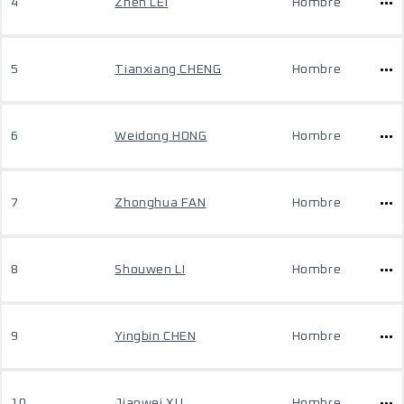
4
Zhen LEI
Hombre
5
Tianxiang CHENG
Hombre
6
Weidong HONG
Hombre
7
Zhonghua FAN
Hombre
8
Shouwen LI
Hombre
9
Yingbin CHEN
Hombre
10
Jianwei XU
Hombre