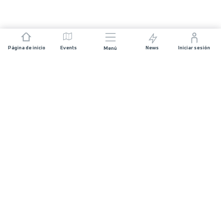
Página de inicio
Events
News
Iniciar sesión
Menú
ÚNETE
Patrocinios