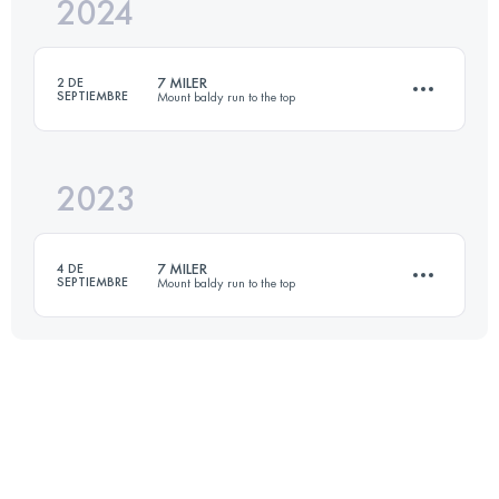
2024
11.2 KM
1230 M+
7 MILER
2 DE
SEPTIEMBRE
Mount baldy run to the top
Inicia sesión para ver el UTMB Index
2023
11.2 KM
1230 M+
7 MILER
4 DE
SEPTIEMBRE
Mount baldy run to the top
Inicia sesión para ver el UTMB Index
11.2 KM
1230 M+