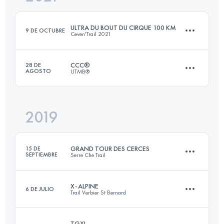
Inicia sesión para ver el UTMB Index
ULTRA DU BOUT DU CIRQUE 100 KM
9 DE OCTUBRE
Ceven'Trail 2021
Inicia sesión para ver el UTMB Index
CCC®
28 DE
AGOSTO
UTMB®
100 KM
4300 M+
2019
99.2 KM
6160 M+
Inicia sesión para ver el UTMB Index
GRAND TOUR DES CERCES
15 DE
SEPTIEMBRE
Serre Che Trail
Inicia sesión para ver el UTMB Index
X-ALPINE
6 DE JULIO
Trail Verbier St Bernard
51.9 KM
3660 M+
TGXL