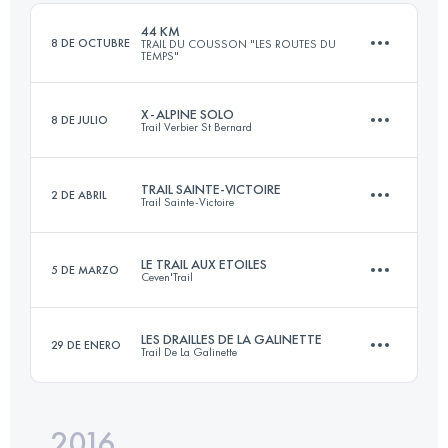
Inicia sesión para ver el UTMB Index
44 KM
8 DE OCTUBRE
TRAIL DU COUSSON "LES ROUTES DU
TEMPS"
Inicia sesión para ver el UTMB Index
X-ALPINE SOLO
8 DE JULIO
Trail Verbier St Bernard
44.3 KM
2320 M+
TRAIL SAINTE-VICTOIRE
2 DE ABRIL
Trail Sainte-Victoire
110.6 KM
8880 M+
Inicia sesión para ver el UTMB Index
LE TRAIL AUX ETOILES
5 DE MARZO
Ceven'Trail
36 KM
1300 M+
Inicia sesión para ver el UTMB Index
LES DRAILLES DE LA GALINETTE
29 DE ENERO
Trail De La Galinette
58 KM
2850 M+
Inicia sesión para ver el UTMB Index
2016
43.8 KM
2370 M+