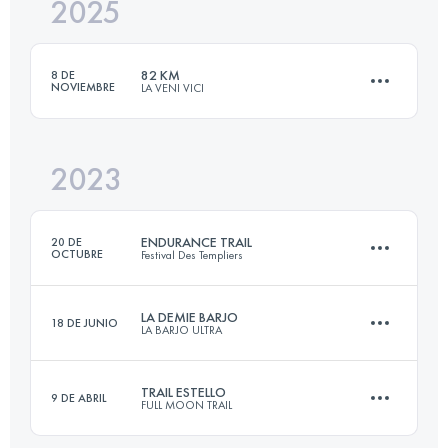
2025
103 KM
5300 M+
82 KM
8 DE
NOVIEMBRE
LA VENI VICI
Inicia sesión para ver el UTMB Index
2023
82.7 KM
2235 M+
ENDURANCE TRAIL
20 DE
OCTUBRE
Festival Des Templiers
Inicia sesión para ver el UTMB Index
LA DEMIE BARJO
18 DE JUNIO
LA BARJO ULTRA
99.9 KM
4228 M+
TRAIL ESTELLO
9 DE ABRIL
FULL MOON TRAIL
52.1 KM
1230 M+