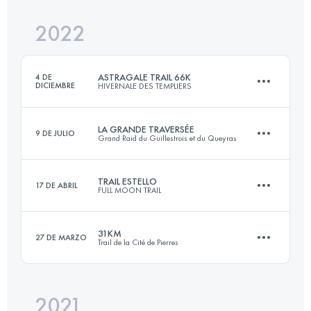
Inicia sesión para ver el UTMB Index
2022
70 KM
1750 M+
Inicia sesión para ver el UTMB Index
ASTRAGALE TRAIL 66K
4 DE
DICIEMBRE
HIVERNALE DES TEMPLIERS
Inicia sesión para ver el UTMB Index
LA GRANDE TRAVERSÉE
9 DE JULIO
Grand Raid du Guillestrois et du Queyras
66 KM
2300 M+
TRAIL ESTELLO
17 DE ABRIL
FULL MOON TRAIL
98 KM
6250 M+
Inicia sesión para ver el UTMB Index
31KM
27 DE MARZO
Trail de la Cité de Pierres
70 KM
1750 M+
Inicia sesión para ver el UTMB Index
2021
30 KM
1520 M+