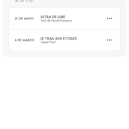
Inicia sesión para ver el UTMB Index
ULTRA DE LURE
21 DE MAYO
Trail de Haute Provence
Inicia sesión para ver el UTMB Index
LE TRAIL AUX ETOILES
6 DE MARZO
Ceven'Trail
77 KM
3630 M+
58 KM
2850 M+
Inicia sesión para ver el UTMB Index
Inicia sesión para ver el UTMB Index