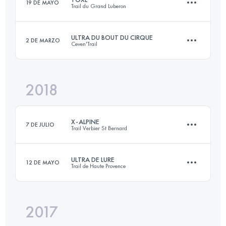
19 DE MAYO
Trail du Grand Luberon
113.4 KM
8410 M+
Inicia sesión para ver el UTMB Index
ULTRA DU BOUT DU CIRQUE
2 DE MARZO
Ceven'Trail
44 KM
2300 M+
Inicia sesión para ver el UTMB Index
2018
100 KM
4000 M+
Inicia sesión para ver el UTMB Index
X-ALPINE
7 DE JULIO
Trail Verbier St Bernard
Inicia sesión para ver el UTMB Index
ULTRA DE LURE
12 DE MAYO
Trail de Haute Provence
113.5 KM
8340 M+
2017
76.4 KM
3557 M+