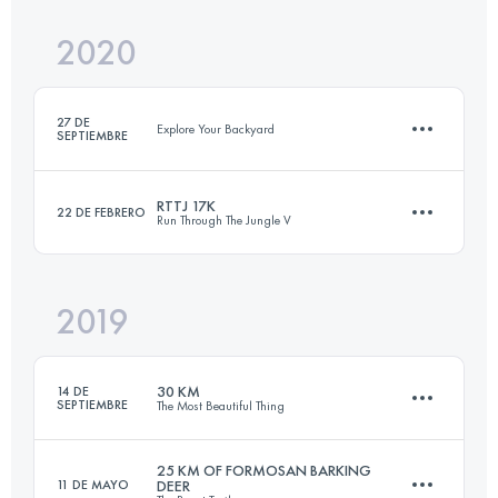
2020
33.6 KM
2380 M+
27 DE
Explore Your Backyard
SEPTIEMBRE
Inicia sesión para ver el UTMB Index
RTTJ 17K
22 DE FEBRERO
Run Through The Jungle V
11.1 KM
760 M+
2019
17.3 KM
1260 M+
Inicia sesión para ver el UTMB Index
30 KM
14 DE
SEPTIEMBRE
The Most Beautiful Thing
Inicia sesión para ver el UTMB Index
25 KM OF FORMOSAN BARKING
11 DE MAYO
DEER