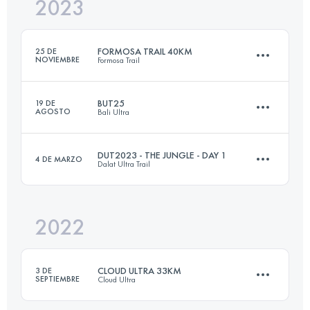
2023
51 KM
2801 M+
FORMOSA TRAIL 40KM
25 DE
NOVIEMBRE
Formosa Trail
Inicia sesión para ver el UTMB Index
BUT25
19 DE
AGOSTO
Bali Ultra
39.4 KM
2360 M+
DUT2023 - THE JUNGLE - DAY 1
4 DE MARZO
Dalat Ultra Trail
25.5 KM
1000 M+
Inicia sesión para ver el UTMB Index
2022
25 KM
999 M+
Inicia sesión para ver el UTMB Index
CLOUD ULTRA 33KM
3 DE
SEPTIEMBRE
Cloud Ultra
Inicia sesión para ver el UTMB Index