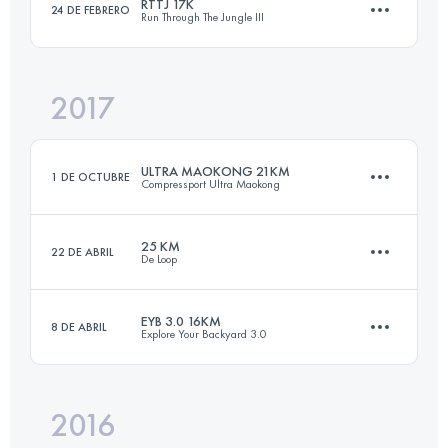
RTTJ 17K
24 DE FEBRERO
Run Through The Jungle III
11.9 KM
690 M+
Inicia sesión para ver el UTMB Index
2017
17.4 KM
1260 M+
Inicia sesión para ver el UTMB Index
ULTRA MAOKONG 21KM
1 DE OCTUBRE
Compressport Ultra Maokong
Inicia sesión para ver el UTMB Index
25 KM
22 DE ABRIL
De Loop
21.1 KM
1240 M+
EYB 3.0 16KM
8 DE ABRIL
Explore Your Backyard 3.0
25.6 KM
1190 M+
Inicia sesión para ver el UTMB Index
2016
15.8 KM
1310 M+