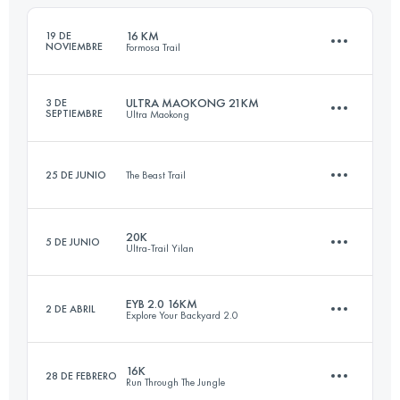
Inicia sesión para ver el UTMB Index
16 KM
19 DE
NOVIEMBRE
Formosa Trail
Inicia sesión para ver el UTMB Index
ULTRA MAOKONG 21KM
3 DE
SEPTIEMBRE
Ultra Maokong
15.3 KM
720 M+
25 DE JUNIO
The Beast Trail
21.3 KM
1240 M+
Inicia sesión para ver el UTMB Index
20K
5 DE JUNIO
Ultra-Trail Yilan
12 KM
750 M+
Inicia sesión para ver el UTMB Index
EYB 2.0 16KM
2 DE ABRIL
Explore Your Backyard 2.0
20.7 KM
870 M+
Inicia sesión para ver el UTMB Index
16K
28 DE FEBRERO
Run Through The Jungle
15.9 KM
1030 M+