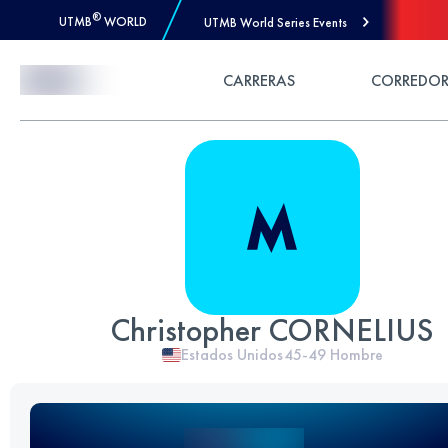
®
UTMB
WORLD
UTMB World Series Events
Skip to Content
CARRERAS
CORREDOR
Christopher CORNELIUS
Estados Unidos
45-49
Hombre