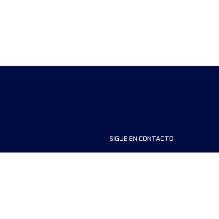
SIGUE EN CONTACTO
ios
FAQS
dores de carreras
Contáctanos
MyUTMB+