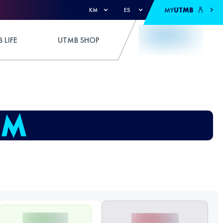
MY
UTMB
KM
ES
 LIFE
UTMB SHOP