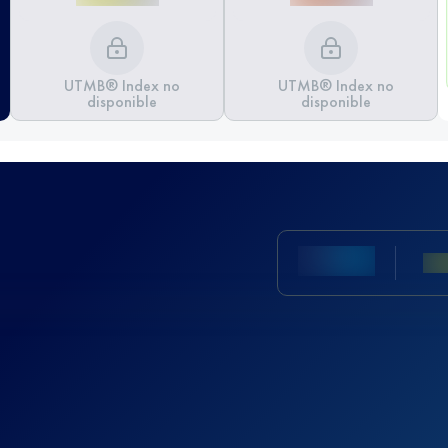
UTMB® Index no
UTMB® Index no
disponible
disponible