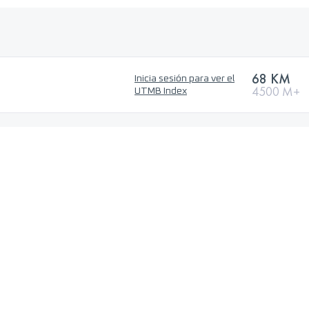
68 KM
Inicia sesión para ver el
4500 M+
UTMB Index