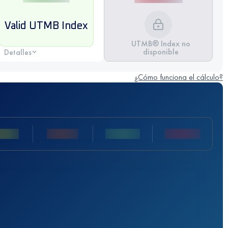
Valid UTMB Index
UTMB® Index no
disponible
Detalles
¿Cómo funciona el cálculo?