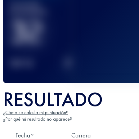
Carrera(s)
terminada(s)
32
2
TOP
10
RESULTADO
¿Cómo se calcula mi puntuación?
¿Por qué mi resultado no aparece?
Fecha
Carrera