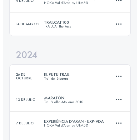
4 DE JULIO
HOKA Val d’Aran by UTMB®
54 KM
3323 M+
TRAILCAT100
14 DE MARZO
TRAILCAT The Race
144.8 KM
7440 M+
Inicia sesión para ver el UTMB Index
2024
170 KM
8500 M+
Inicia sesión para ver el UTMB Index
EL PUTU TRAIL
26 DE
OCTUBRE
Trail del Bisaura
Inicia sesión para ver el UTMB Index
MARATÓN
13 DE JULIO
Trail Vielha-Molieres 3010
40 KM
2500 M+
EXPERIÈNCIA D'ARAN - EXP-VDA
7 DE JULIO
HOKA Val d’Aran by UTMB®
43 KM
4200 M+