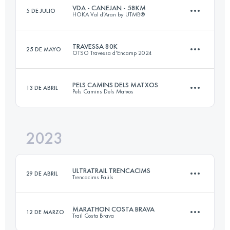
Inicia sesión para ver el UTMB Index
VDA - CANEJAN - 58KM
5 DE JULIO
HOKA Val d’Aran by UTMB®
32.6 KM
2137 M+
Inicia sesión para ver el UTMB Index
TRAVESSA 80K
25 DE MAYO
OTSO Travessa d'Encamp 2024
58.2 KM
4309 M+
Inicia sesión para ver el UTMB Index
PELS CAMINS DELS MATXOS
13 DE ABRIL
Pels Camins Dels Matxos
76.8 KM
4762 M+
Inicia sesión para ver el UTMB Index
2023
62.6 KM
3140 M+
Inicia sesión para ver el UTMB Index
ULTRATRAIL TRENCACIMS
29 DE ABRIL
Trencacims Paüls
Inicia sesión para ver el UTMB Index
MARATHON COSTA BRAVA
12 DE MARZO
Trail Costa Brava
75 KM
5300 M+