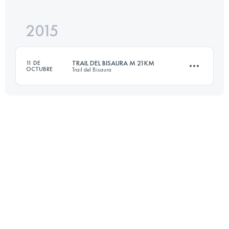
Inicia sesión para ver el UTMB Index
2015
61.3 KM
3080 M+
TRAIL DEL BISAURA M 21KM
11 DE
OCTUBRE
Trail del Bisaura
Inicia sesión para ver el UTMB Index
21.4 KM
1190 M+
Inicia sesión para ver el UTMB Index