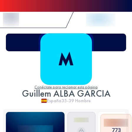
Skip to Content
Conéctate para reclamar esta página
Guillem ALBA GARCIA
España
35-39
Hombre
773