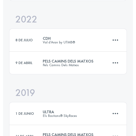
2022
41.6 KM
2000 M+
Inicia sesión para ver el UTMB Index
CDH
8 DE JULIO
Val d’Aran by UTMB®
Inicia sesión para ver el UTMB Index
PELS CAMINS DELS MATXOS
9 DE ABRIL
Pels Camins Dels Matxos
105 KM
6100 M+
2019
62.6 KM
3140 M+
Inicia sesión para ver el UTMB Index
ULTRA
1 DE JUNIO
Els Bastions® SkyRaces
Inicia sesión para ver el UTMB Index
PELS CAMINS DELS MATXOS