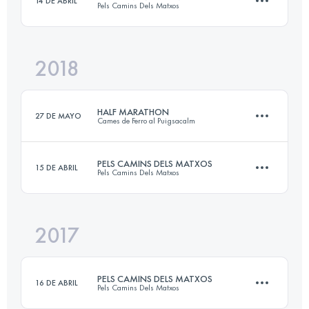
14 DE ABRIL
Pels Camins Dels Matxos
101.4 KM
7000 M+
2018
62 KM
3490 M+
Inicia sesión para ver el UTMB Index
HALF MARATHON
27 DE MAYO
Cames de Ferro al Puigsacalm
Inicia sesión para ver el UTMB Index
PELS CAMINS DELS MATXOS
15 DE ABRIL
Pels Camins Dels Matxos
23.8 KM
1610 M+
2017
61.8 KM
3500 M+
Inicia sesión para ver el UTMB Index
PELS CAMINS DELS MATXOS
16 DE ABRIL
Pels Camins Dels Matxos