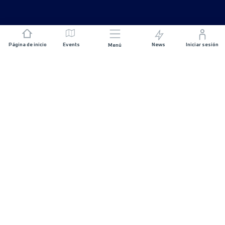
Página de inicio
Events
News
Iniciar sesión
Menú
ÚNETE
Patrocinios
Organizadores de carreras
SIGUE EN CONTACTO