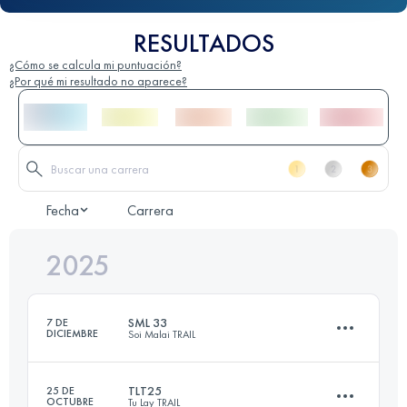
RESULTADOS
¿Cómo se calcula mi puntuación?
¿Por qué mi resultado no aparece?
Fecha
Carrera
2025
SML 33
7 DE
DICIEMBRE
Soi Malai TRAIL
TLT25
25 DE
OCTUBRE
Tu Lay TRAIL