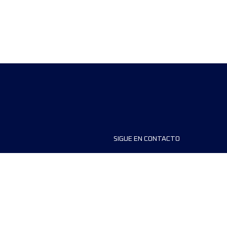
SIGUE EN CONTACTO
ios
FAQS
dores de carreras
Contáctanos
MyUTMB+