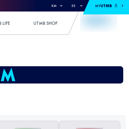
MY
UTMB
KM
ES
 LIFE
UTMB SHOP