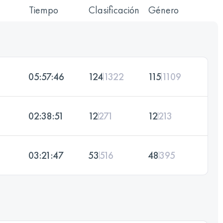
Tiempo
Clasificación
Género
05:57:46
124
1322
115
1109
02:38:51
12
271
12
213
03:21:47
53
516
48
395