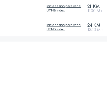
21 KM
Inicia sesión para ver el
1100 M+
UTMB Index
24 KM
Inicia sesión para ver el
1350 M+
UTMB Index