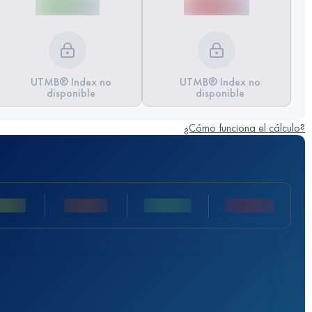
UTMB® Index no
UTMB® Index no
disponible
disponible
¿Cómo funciona el cálculo?