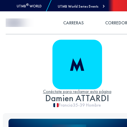
®
UTMB
WORLD
UTMB World Series Events
Skip to Content
CARRERAS
CORREDOR
Conéctate para reclamar esta página
Damien ATTARDI
Francia
35-39
Hombre