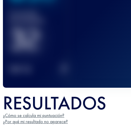
Carrera(s)
terminada(s)
32
2
TOP
10
RESULTADOS
¿Cómo se calcula mi puntuación?
¿Por qué mi resultado no aparece?