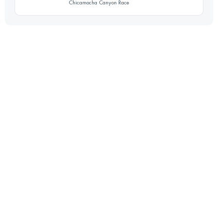
Chicamocha Canyon Race
16.3 KM
1040 M+
23.9 KM
1527 M+
Inicia sesión para ver el UTMB Index
Inicia sesión para ver el UTMB Index