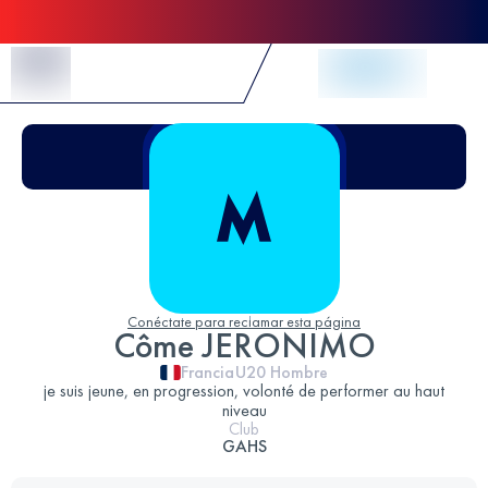
Skip to Content
Conéctate para reclamar esta página
Côme JERONIMO
Francia
U20
Hombre
je suis jeune, en progression, volonté de performer au haut
niveau
Club
GAHS