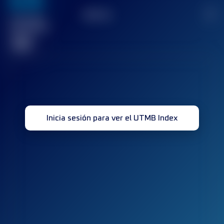
636
TOP
10
2
Carrera(s)
terminada(s)
32
Inicia sesión para ver el UTMB Index