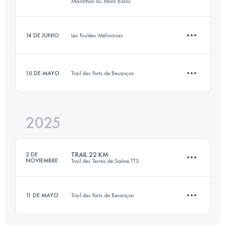
Marathon du Mont-Blanc
14 DE JUNIO
Les Foulées Mélinoises
13 KM
1200 M+
10 DE MAYO
Trail des Forts de Besançon
14.8 KM
495 M+
Inicia sesión para ver el UTMB Index
2025
10.7 KM
342 M+
Inicia sesión para ver el UTMB Index
TRAIL 22 KM
2 DE
NOVIEMBRE
Trail des Terres de Saône TTS
Inicia sesión para ver el UTMB Index
11 DE MAYO
Trail des Forts de Besançon
22 KM
300 M+