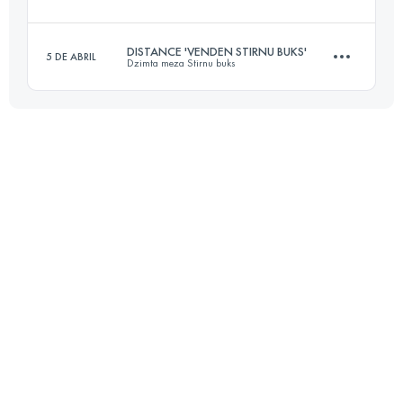
23 KM
730 M+
DISTANCE 'VENDEN STIRNU BUKS'
5 DE ABRIL
Dzimta meza Stirnu buks
20 KM
380 M+
Inicia sesión para ver el UTMB Index
22 KM
830 M+
Inicia sesión para ver el UTMB Index
Inicia sesión para ver el UTMB Index