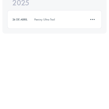
2025
22.9 KM
1000 M+
26 DE ABRIL
Pieniny Ultra-Trail
Inicia sesión para ver el UTMB Index
10.6 KM
530 M+
Inicia sesión para ver el UTMB Index