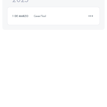
1 DE MARZO
Ceven'Trail
Inicia sesión para ver el UTMB Index
12 KM
450 M+
Inicia sesión para ver el UTMB Index