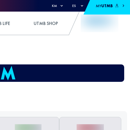
MY
UTMB
KM
ES
 LIFE
UTMB SHOP