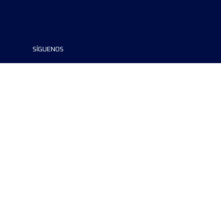
SÍGUENOS
©2024 UTMB® all rights reserved. Ultra-
Trail® and UTMB® are registered