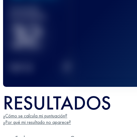
Carrera(s)
terminada(s)
32
2
TOP
10
RESULTADOS
¿Cómo se calcula mi puntuación?
¿Por qué mi resultado no aparece?