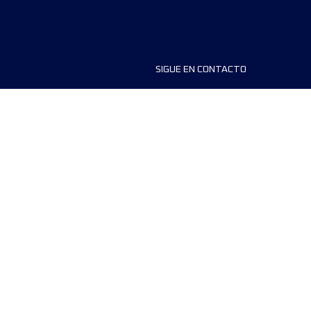
SIGUE EN CONTACTO
ios
FAQS
dores de carreras
Contáctanos
MyUTMB+
Política de privacidad
Preferencias de cookies