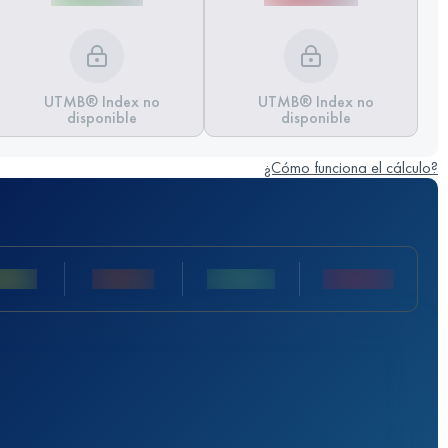
UTMB® Index no
UTMB® Index no
disponible
disponible
¿Cómo funciona el cálculo?