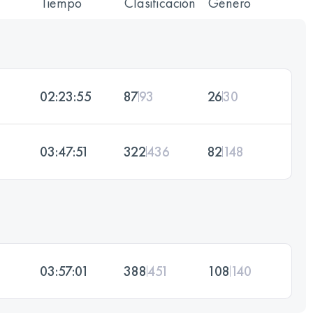
Tiempo
Clasificación
Género
02:23:55
87
93
26
30
03:47:51
322
436
82
148
03:57:01
388
451
108
140