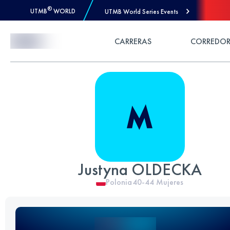
®
UTMB
WORLD
UTMB World Series Events
Skip to Content
CARRERAS
CORREDOR
Justyna OLDECKA
Polonia
40-44
Mujeres