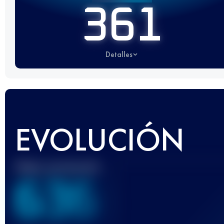
361
Detalles
EVOLUCIÓN
Mejor puntuación
636