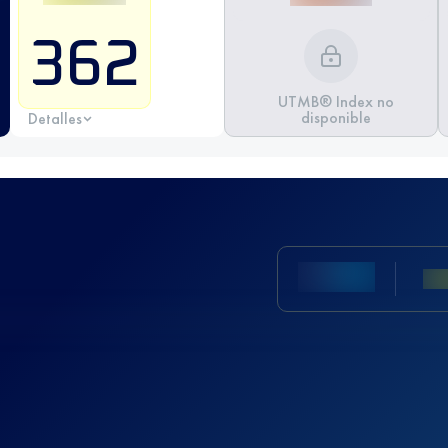
362
UTMB® Index no
disponible
Detalles