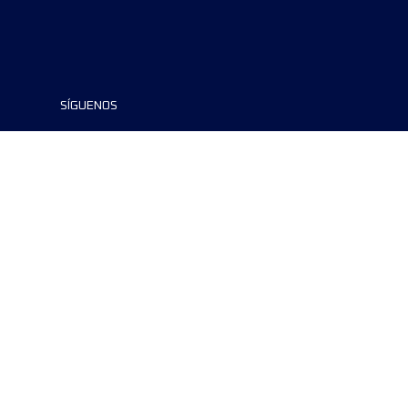
SÍGUENOS
©2024 UTMB® all rights reserved. Ultra-