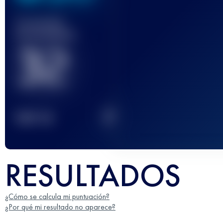
Carrera(s)
terminada(s)
32
2
TOP
10
RESULTADOS
¿Cómo se calcula mi puntuación?
¿Por qué mi resultado no aparece?