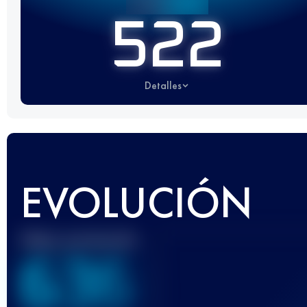
522
Detalles
EVOLUCIÓN
Mejor puntuación
636