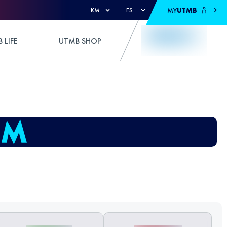
MY
UTMB
KM
ES
 LIFE
UTMB SHOP