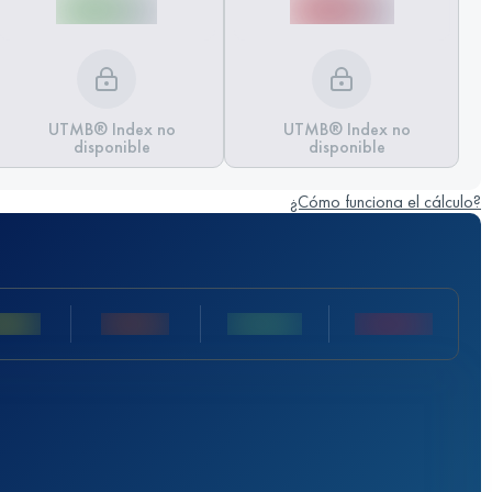
UTMB® Index no
UTMB® Index no
disponible
disponible
¿Cómo funciona el cálculo?