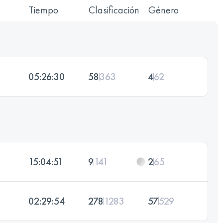
Tiempo
Clasificación
Género
05:26:30
58
363
4
62
15:04:51
9
141
2
65
02:29:54
278
1283
57
529