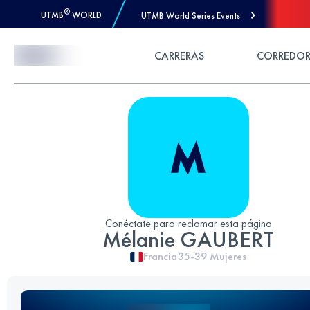
®
UTMB
WORLD
UTMB World Series Events
Skip to Content
CARRERAS
CORREDOR
Conéctate para reclamar esta página
Mélanie GAUBERT
Francia
35-39
Mujeres