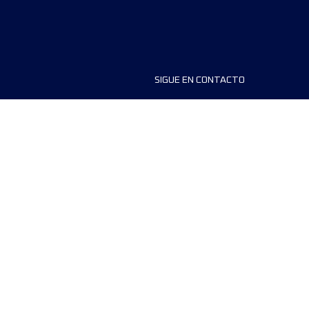
SIGUE EN CONTACTO
ios
FAQS
dores de carreras
Contáctanos
MyUTMB+
Política de privacidad
Preferencias de cookies