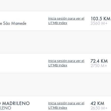
103.5 KM
Inicia sesión para ver el
a de São Mamede
3560 M+
UTMB Index
72.4 KM
Inicia sesión para ver el
2750 M+
UTMB Index
 MADRILENO
42 KM
Inicia sesión para ver el
ILENO
2650 M+
UTMB Index