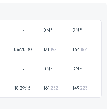
-
DNF
DNF
06:20:30
171
197
164
187
-
DNF
DNF
18:29:15
161
252
149
223