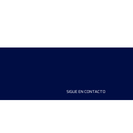
SIGUE EN CONTACTO
ios
FAQS
dores de carreras
Contáctanos
MyUTMB+