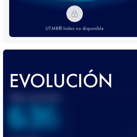
UTMB® Index no disponible
EVOLUCIÓN
Mejor puntuación
636