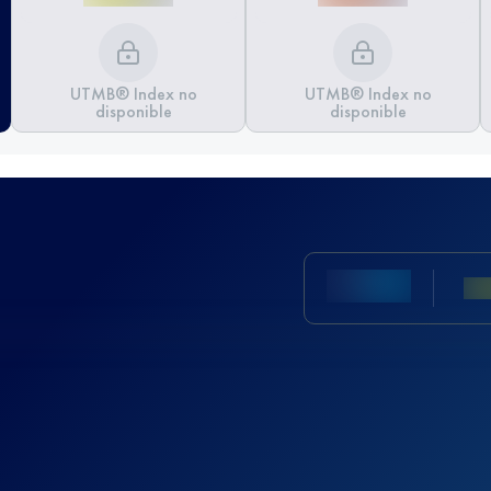
UTMB® Index no
UTMB® Index no
disponible
disponible