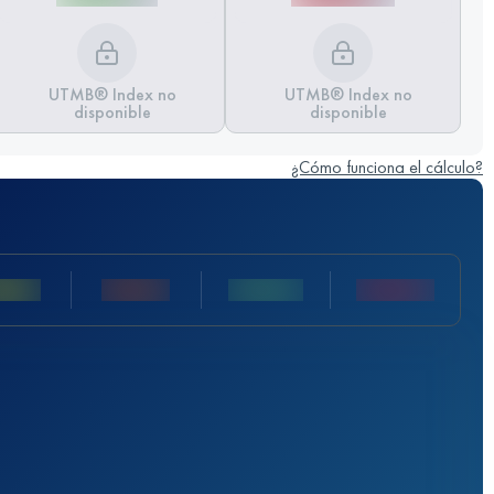
UTMB® Index no
UTMB® Index no
disponible
disponible
¿Cómo funciona el cálculo?