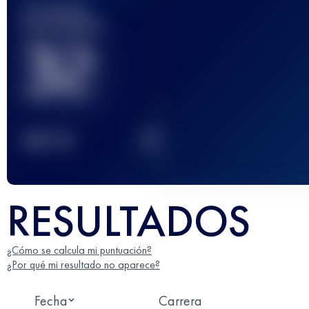
Carrera(s)
terminada(s)
32
2
TOP
10
RESULTADOS
¿Cómo se calcula mi puntuación?
¿Por qué mi resultado no aparece?
Fecha
Carrera