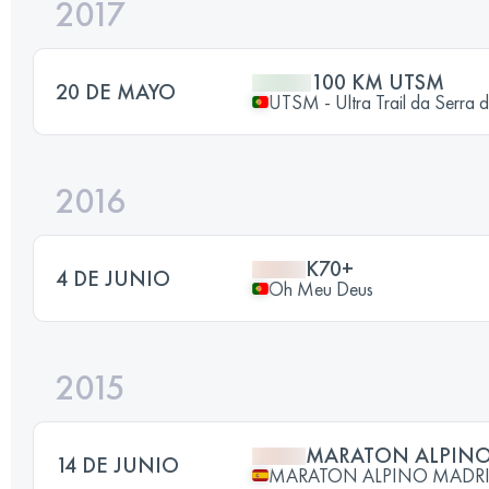
2017
100 KM UTSM
20 DE MAYO
UTSM - Ultra Trail da Serr
2016
K70+
4 DE JUNIO
Oh Meu Deus
2015
MARATON ALPINO
14 DE JUNIO
MARATON ALPINO MADR