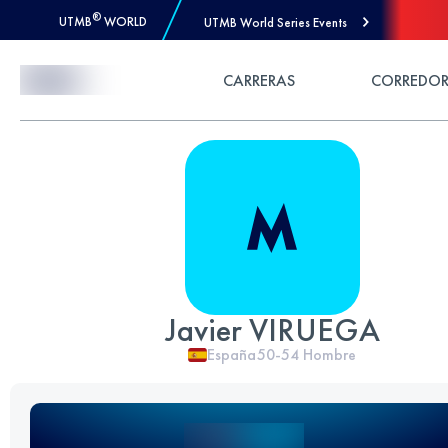
®
UTMB
WORLD
UTMB World Series Events
Skip to Content
CARRERAS
CORREDOR
Javier VIRUEGA
España
50-54
Hombre