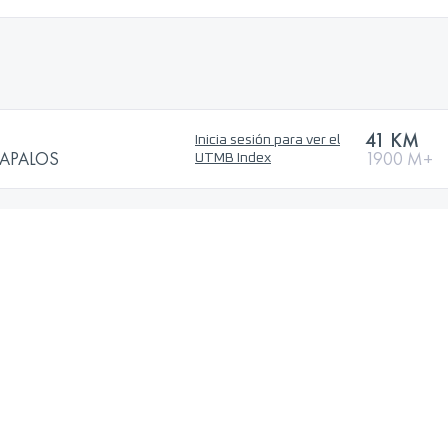
41 KM
Inicia sesión para ver el
RAPALOS
1900 M+
UTMB Index