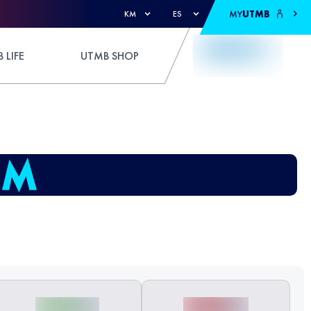
MY
UTMB
KM
ES
 LIFE
UTMB SHOP