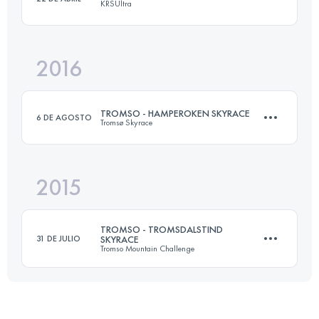
KRSUltra
54.8 KM
4580 M+
Inicia sesión para ver el UTMB Index
2016
58.7 KM
1960 M+
Inicia sesión para ver el UTMB Index
TROMSO - HAMPEROKEN SKYRACE
6 DE AGOSTO
Tromsø Skyrace
Inicia sesión para ver el UTMB Index
2015
53 KM
4600 M+
TROMSO - TROMSDALSTIND
31 DE JULIO
SKYRACE
Tromso Mountain Challenge
Inicia sesión para ver el UTMB Index
19 KM
1600 M+