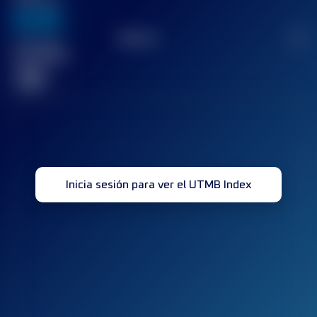
636
TOP
10
2
Carrera(s)
terminada(s)
32
Inicia sesión para ver el UTMB Index