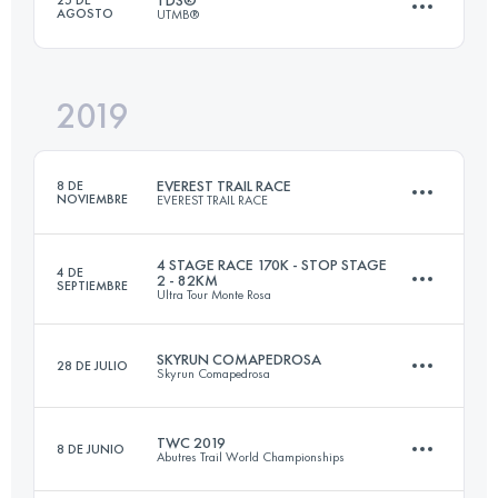
AGOSTO
UTMB®
Inicia sesión para ver el UTMB Index
2019
147.2 KM
9035 M+
EVEREST TRAIL RACE
8 DE
NOVIEMBRE
EVEREST TRAIL RACE
Inicia sesión para ver el UTMB Index
4 STAGE RACE 170K - STOP STAGE
4 DE
2 - 82KM
SEPTIEMBRE
Ultra Tour Monte Rosa
6 Etapas
186 KM
13700 M+
SKYRUN COMAPEDROSA
28 DE JULIO
Skyrun Comapedrosa
2 Etapas
81.7 KM
5570 M+
TWC 2019
8 DE JUNIO
Inicia sesión para ver el UTMB Index
Abutres Trail World Championships
21 KM
2300 M+