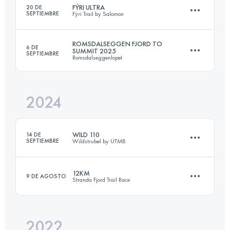
FÝRI ULTRA
20 DE
SEPTIEMBRE
Fýri Trail by Salomon
ROMSDALSEGGEN FJORD TO
6 DE
SUMMIT 2025
SEPTIEMBRE
Romsdalseggenlopet
55 KM
2675 M+
2024
28 KM
2400 M+
Inicia sesión para ver el UTMB Index
WILD 110
14 DE
SEPTIEMBRE
Wildstrubel by UTMB
Inicia sesión para ver el UTMB Index
12KM
9 DE AGOSTO
Stranda Fjord Trail Race
72 KM
3700 M+
2022
12 KM
800 M+