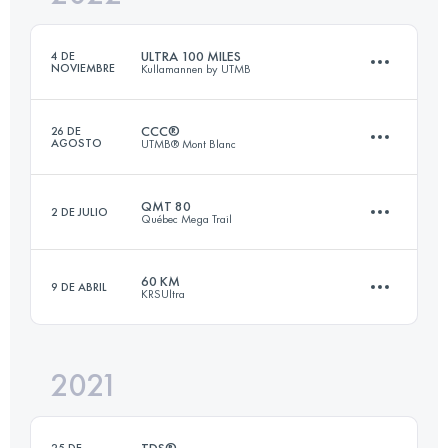
Inicia sesión para ver el UTMB Index
ULTRA 100 MILES
4 DE
NOVIEMBRE
Kullamannen by UTMB
Inicia sesión para ver el UTMB Index
CCC®
26 DE
AGOSTO
UTMB® Mont Blanc
161 KM
2150 M+
QMT 80
2 DE JULIO
Québec Mega Trail
99.1 KM
5990 M+
Inicia sesión para ver el UTMB Index
60 KM
9 DE ABRIL
KRSUltra
80 KM
3200 M+
Inicia sesión para ver el UTMB Index
2021
60.3 KM
2400 M+
Inicia sesión para ver el UTMB Index
TDS®
25 DE