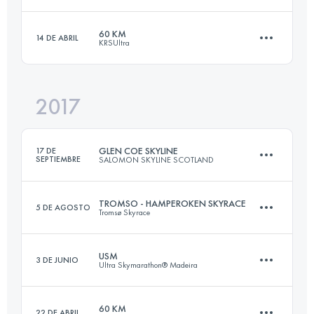
47.3 KM
1640 M+
Inicia sesión para ver el UTMB Index
60 KM
14 DE ABRIL
KRSUltra
85.3 KM
4900 M+
Inicia sesión para ver el UTMB Index
2017
61.9 KM
1970 M+
Inicia sesión para ver el UTMB Index
GLEN COE SKYLINE
17 DE
SEPTIEMBRE
SALOMON SKYLINE SCOTLAND
Inicia sesión para ver el UTMB Index
TROMSO - HAMPEROKEN SKYRACE
5 DE AGOSTO
Tromsø Skyrace
55 KM
4746 M+
USM
3 DE JUNIO
Ultra Skymarathon® Madeira
57 KM
4800 M+
Inicia sesión para ver el UTMB Index
60 KM
22 DE ABRIL