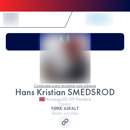
Skip to Content
Conéctate para reclamar esta página
Hans Kristian SMEDSROD
Noruega
35-39
Hombre
Equipo
FØKK ASFALT
Redes sociales