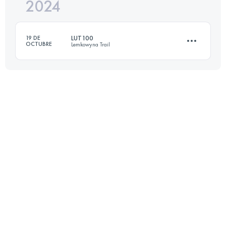
2024
45.5 KM
3350 M+
LUT100
19 DE
OCTUBRE
Lemkowyna Trail
Inicia sesión para ver el UTMB Index
102 KM
2870 M+
Inicia sesión para ver el UTMB Index