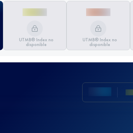
UTMB® Index no
UTMB® Index no
disponible
disponible