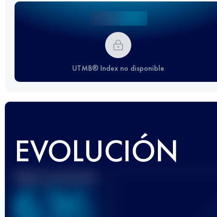
UTMB® Index no disponible
EVOLUCIÓN
Mejor puntuación
636