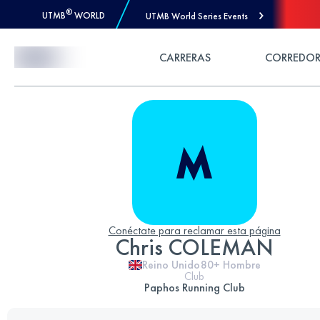
®
UTMB
WORLD
UTMB World Series Events
Skip to Content
CARRERAS
CORREDOR
Conéctate para reclamar esta página
Chris COLEMAN
Reino Unido
80+
Hombre
Club
Paphos Running Club