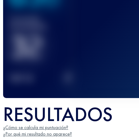
Carrera(s)
terminada(s)
32
2
TOP
10
RESULTADOS
¿Cómo se calcula mi puntuación?
¿Por qué mi resultado no aparece?