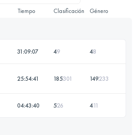
Tiempo
Clasificación
Género
31:09:07
4
9
4
8
25:54:41
185
301
149
233
04:43:40
5
26
4
11