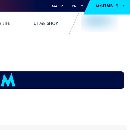
MY
UTMB
KM
ES
 LIFE
UTMB SHOP