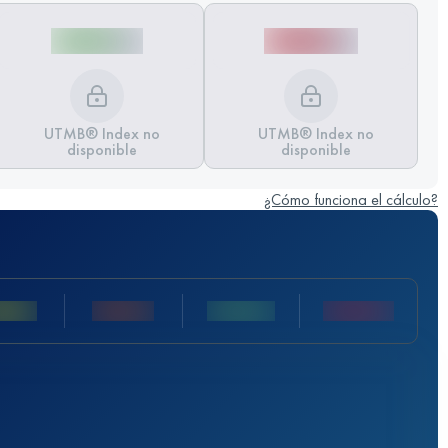
UTMB® Index no
UTMB® Index no
disponible
disponible
¿Cómo funciona el cálculo?