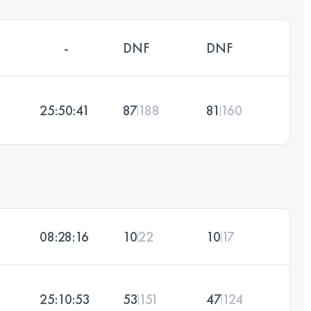
-
DNF
DNF
25:50:41
87
188
81
160
08:28:16
10
22
10
17
25:10:53
53
151
47
124