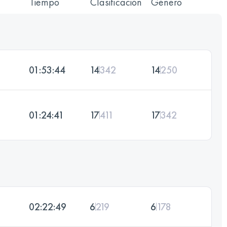
Tiempo
Clasificación
Género
01:53:44
14
342
14
250
01:24:41
17
411
17
342
02:22:49
6
219
6
178