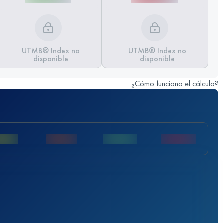
UTMB® Index no
UTMB® Index no
disponible
disponible
¿Cómo funciona el cálculo?