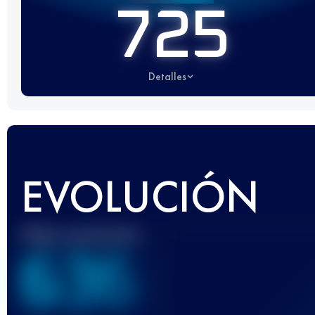
725
Detalles
EVOLUCIÓN
Mejor puntuación
636