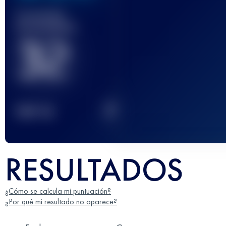
Carrera(s)
terminada(s)
32
2
TOP
10
RESULTADOS
¿Cómo se calcula mi puntuación?
¿Por qué mi resultado no aparece?