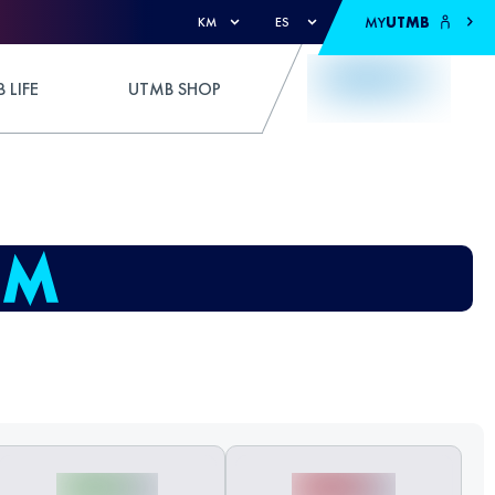
MY
UTMB
KM
ES
 LIFE
UTMB SHOP