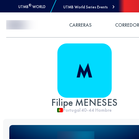
®
UTMB
WORLD
UTMB World Series Events
Skip to Content
CARRERAS
CORREDOR
Filipe MENESES
Portugal
40-44
Hombre