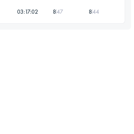
03:17:02
8
47
8
44