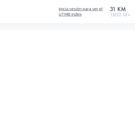
31 KM
Inicia sesión para ver el
1800 M+
UTMB Index