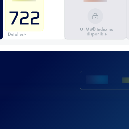
722
UTMB® Index no
disponible
Detalles