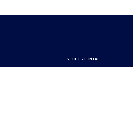
SIGUE EN CONTACTO
ios
FAQS
dores de carreras
Contáctanos
MyUTMB+