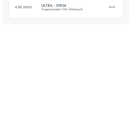
ULTRA - 50KM
4 DE JULIO
Supermaraton Gór Stolowych
Inicia sesión para ver el UTMB Index
48.2 KM
1986 M+
Inicia sesión para ver el UTMB Index