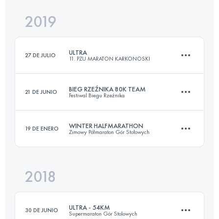
Inicia sesión para ver el UTMB Index
2019
20.3 KM
920 M+
Inicia sesión para ver el UTMB Index
ULTRA
27 DE JULIO
11. PZU MARATON KARKONOSKI
Inicia sesión para ver el UTMB Index
BIEG RZEŹNIKA 80K TEAM
21 DE JUNIO
Festiwal Biegu Rzeźnika
58 KM
2580 M+
WINTER HALFMARATHON
19 DE ENERO
Zimowy Półmaraton Gór Stołowych
Equipo
80.3 KM
3730 M+
Inicia sesión para ver el UTMB Index
2018
20.7 KM
930 M+
Inicia sesión para ver el UTMB Index
ULTRA - 54KM
30 DE JUNIO
Supermaraton Gór Stolowych