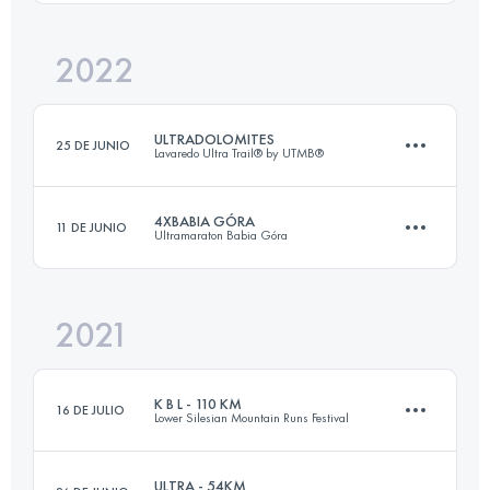
Inicia sesión para ver el UTMB Index
2022
20.4 KM
940 M+
ULTRADOLOMITES
25 DE JUNIO
Lavaredo Ultra Trail® by UTMB®
Inicia sesión para ver el UTMB Index
4XBABIA GÓRA
11 DE JUNIO
Ultramaraton Babia Góra
81.2 KM
4610 M+
2021
75 KM
5200 M+
Inicia sesión para ver el UTMB Index
K B L - 110 KM
16 DE JULIO
Lower Silesian Mountain Runs Festival
Inicia sesión para ver el UTMB Index
ULTRA - 54KM