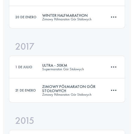
Inicia sesión para ver el UTMB Index
WINTER HALFMARATHON
20 DE ENERO
Zimowy Półmaraton Gór Stołowych
54.9 KM
2290 M+
2017
20.7 KM
930 M+
Inicia sesión para ver el UTMB Index
ULTRA - 50KM
1 DE JULIO
Supermaraton Gór Stolowych
Inicia sesión para ver el UTMB Index
ZIMOWY PÓŁMARATON GÓR
21 DE ENERO
STOŁOWYCH
Zimowy Półmaraton Gór Stołowych
49.4 KM
1930 M+
2015
21.1 KM
1000 M+
Inicia sesión para ver el UTMB Index