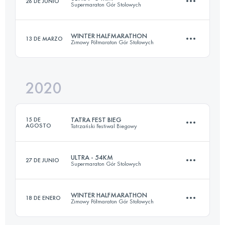
26 DE JUNIO
Supermaraton Gór Stolowych
105.2 KM
3610 M+
WINTER HALFMARATHON
13 DE MARZO
Zimowy Półmaraton Gór Stołowych
51 KM
2400 M+
Inicia sesión para ver el UTMB Index
2020
20.4 KM
940 M+
Inicia sesión para ver el UTMB Index
TATRA FEST BIEG
15 DE
AGOSTO
Tatrzański Festiwal Biegowy
Inicia sesión para ver el UTMB Index
ULTRA - 54KM
27 DE JUNIO
Supermaraton Gór Stolowych
59.1 KM
4490 M+
WINTER HALFMARATHON
18 DE ENERO
Zimowy Półmaraton Gór Stołowych
50.9 KM
1760 M+