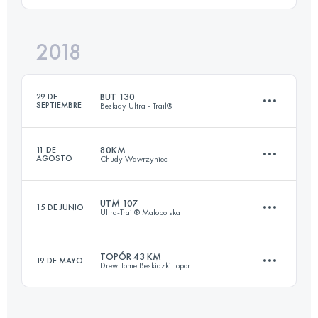
2018
103.2 KM
5570 M+
Inicia sesión para ver el UTMB Index
BUT 130
29 DE
SEPTIEMBRE
Beskidy Ultra - Trail®
Inicia sesión para ver el UTMB Index
80KM
11 DE
AGOSTO
Chudy Wawrzyniec
133.5 KM
6750 M+
UTM 107
15 DE JUNIO
Ultra-Trail® Malopolska
83.9 KM
3429 M+
Inicia sesión para ver el UTMB Index
TOPÓR 43 KM
19 DE MAYO
DrewHome Beskidzki Topor
105.5 KM
5440 M+
Inicia sesión para ver el UTMB Index