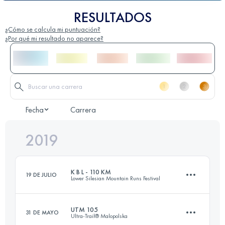
RESULTADOS
¿Cómo se calcula mi puntuación?
¿Por qué mi resultado no aparece?
Fecha
Carrera
2019
K B L - 110 KM
19 DE JULIO
Lower Silesian Mountain Runs Festival
UTM 105
31 DE MAYO
Ultra-Trail® Malopolska
105.4 KM
3580 M+