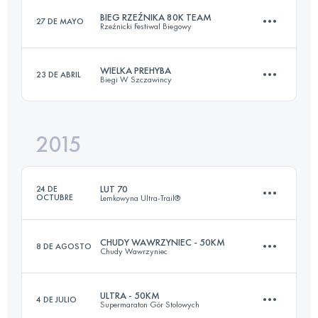
BIEG RZEŹNIKA 80K TEAM
27 DE MAYO
Rzeźnicki Festiwal Biegowy
100.1 KM
4190 M+
Inicia sesión para ver el UTMB Index
WIELKA PREHYBA
23 DE ABRIL
Biegi W Szczawincy
Equipo
81.9 KM
3750 M+
Inicia sesión para ver el UTMB Index
2015
43.5 KM
1970 M+
Inicia sesión para ver el UTMB Index
LUT 70
24 DE
OCTUBRE
Lemkowyna Ultra-Trail®
Inicia sesión para ver el UTMB Index
CHUDY WAWRZYNIEC - 50KM
8 DE AGOSTO
Chudy Wawrzyniec
73.2 KM
2520 M+
ULTRA - 50KM
4 DE JULIO
Supermaraton Gór Stolowych
53 KM
2618 M+