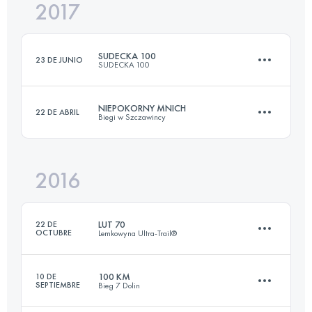
2017
43.2 KM
1780 M+
Inicia sesión para ver el UTMB Index
SUDECKA 100
23 DE JUNIO
SUDECKA 100
Inicia sesión para ver el UTMB Index
NIEPOKORNY MNICH
22 DE ABRIL
Biegi w Szczawincy
96.2 KM
3010 M+
2016
64.6 KM
3140 M+
Inicia sesión para ver el UTMB Index
LUT 70
22 DE
OCTUBRE
Lemkowyna Ultra-Trail®
Inicia sesión para ver el UTMB Index
100 KM
10 DE
SEPTIEMBRE
Bieg 7 Dolin
69.2 KM
2530 M+