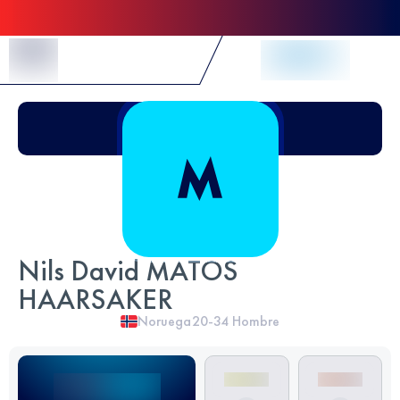
Skip to Content
Nils David MATOS
HAARSAKER
Noruega
20-34
Hombre