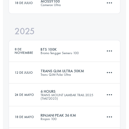
MOSSY100
18 DE JULIO
Cameron Ultra
2025
100.4 KM
4783 M+
BTS 100K
8 DE
NOVIEMBRE
Bromo Tengger Semeru 100
Inicia sesión para ver el UTMB Index
TRANS QJM ULTRA 50KM
12 DE JULIO
Trans QJM Pulai Ultra
100 KM
4184 M+
6 HOURS
24 DE MAYO
TRANS MOUNT LAMBAK TRAIL 2025
(TMLT2025)
52.1 KM
3114 M+
Inicia sesión para ver el UTMB Index
RINJANI PEAK 36 KM
18 DE MAYO
Rinjani 100
15 KM
1500 M+