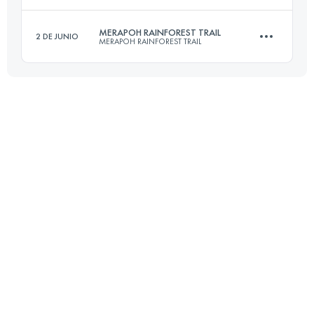
25 KM
789 M+
Inicia sesión para ver el UTMB Index
MERAPOH RAINFOREST TRAIL
2 DE JUNIO
MERAPOH RAINFOREST TRAIL
30 KM
2429 M+
Inicia sesión para ver el UTMB Index
50 KM
857 M+
Inicia sesión para ver el UTMB Index
Inicia sesión para ver el UTMB Index