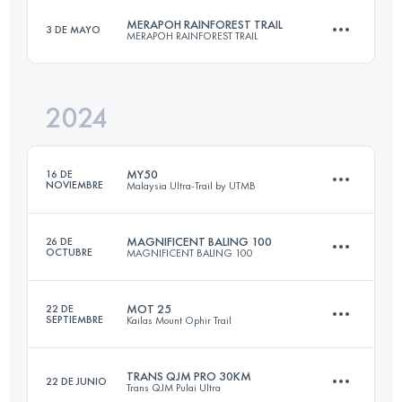
Inicia sesión para ver el UTMB Index
MERAPOH RAINFOREST TRAIL
3 DE MAYO
MERAPOH RAINFOREST TRAIL
36 KM
2783 M+
Inicia sesión para ver el UTMB Index
2024
55 KM
988 M+
Inicia sesión para ver el UTMB Index
MY50
16 DE
NOVIEMBRE
Malaysia Ultra-Trail by UTMB
Inicia sesión para ver el UTMB Index
MAGNIFICENT BALING 100
26 DE
OCTUBRE
MAGNIFICENT BALING 100
51 KM
2801 M+
MOT 25
22 DE
SEPTIEMBRE
Kailas Mount Ophir Trail
51.1 KM
1110 M+
Inicia sesión para ver el UTMB Index
TRANS QJM PRO 30KM
22 DE JUNIO
Trans QJM Pulai Ultra