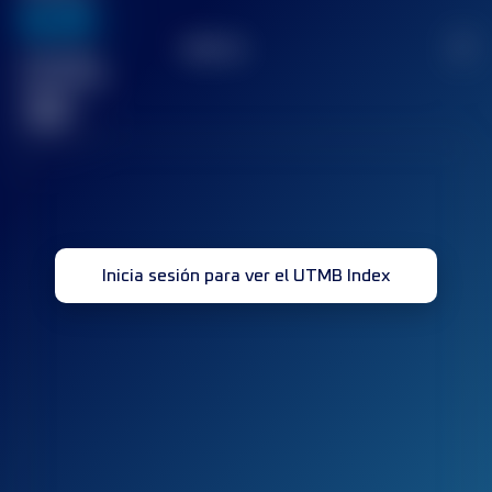
636
TOP
10
2
Carrera(s)
terminada(s)
32
Inicia sesión para ver el UTMB Index