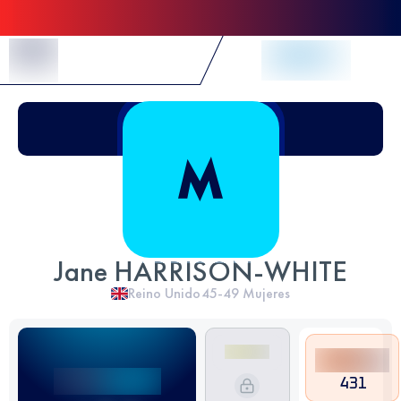
Skip to Content
Jane HARRISON-WHITE
Reino Unido
45-49
Mujeres
431