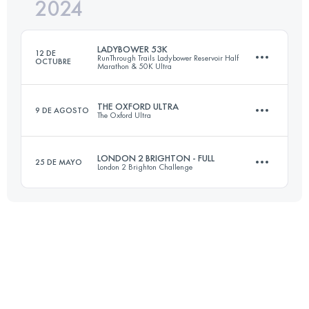
2024
88.6 KM
2560 M+
LADYBOWER 53K
12 DE
RunThrough Trails Ladybower Reservoir Half
OCTUBRE
Marathon & 50K Ultra
Inicia sesión para ver el UTMB Index
THE OXFORD ULTRA
9 DE AGOSTO
The Oxford Ultra
50.3 KM
1069 M+
LONDON 2 BRIGHTON - FULL
25 DE MAYO
London 2 Brighton Challenge
78.8 KM
793 M+
Inicia sesión para ver el UTMB Index
100.9 KM
1330 M+
Inicia sesión para ver el UTMB Index
Inicia sesión para ver el UTMB Index