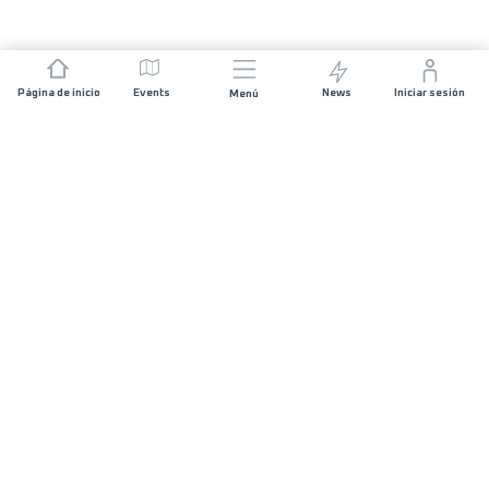
Página de inicio
Events
News
Iniciar sesión
Menú
ÚNETE
Patrocinios