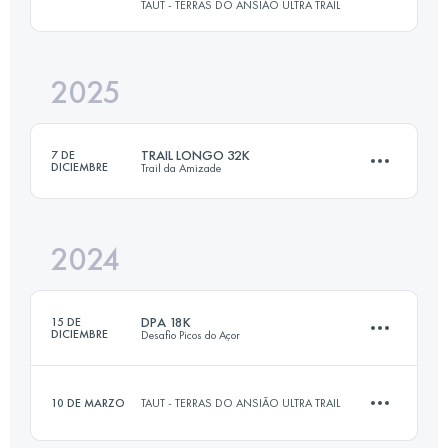
TAUT - TERRAS DO ANSIÃO ULTRA TRAIL
31 KM
1877 M+
2025
36 KM
1393 M+
Inicia sesión para ver el UTMB Index
TRAIL LONGO 32K
7 DE
DICIEMBRE
Trail da Amizade
Inicia sesión para ver el UTMB Index
2024
32 KM
1100 M+
DPA 18K
15 DE
DICIEMBRE
Desafio Picos do Açor
Inicia sesión para ver el UTMB Index
10 DE MARZO
TAUT - TERRAS DO ANSIÃO ULTRA TRAIL
18 KM
1000 M+