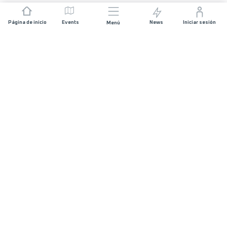
Página de inicio
Events
News
Iniciar sesión
Menú
ÚNETE
Patrocinios
Organizadores de carreras