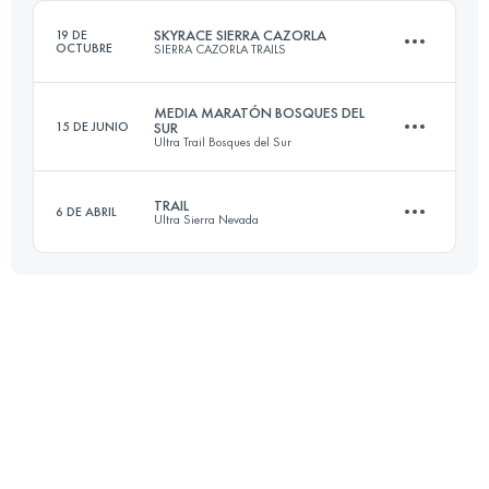
Inicia sesión para ver el UTMB Index
SKYRACE SIERRA CAZORLA
19 DE
OCTUBRE
SIERRA CAZORLA TRAILS
Inicia sesión para ver el UTMB Index
MEDIA MARATÓN BOSQUES DEL
15 DE JUNIO
SUR
Ultra Trail Bosques del Sur
26 KM
1800 M+
TRAIL
6 DE ABRIL
Ultra Sierra Nevada
24.2 KM
1245 M+
Inicia sesión para ver el UTMB Index
59.8 KM
3699 M+
Inicia sesión para ver el UTMB Index
Inicia sesión para ver el UTMB Index