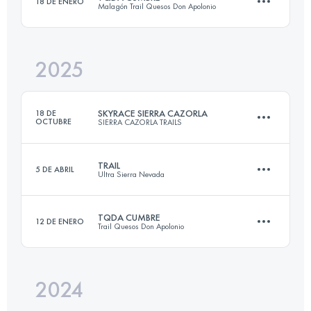
18 DE ENERO
Malagón Trail Quesos Don Apolonio
63.4 KM
3445 M+
2025
40 KM
2122 M+
Inicia sesión para ver el UTMB Index
SKYRACE SIERRA CAZORLA
18 DE
OCTUBRE
SIERRA CAZORLA TRAILS
Inicia sesión para ver el UTMB Index
TRAIL
5 DE ABRIL
Ultra Sierra Nevada
26 KM
1800 M+
TQDA CUMBRE
12 DE ENERO
Trail Quesos Don Apolonio
59.8 KM
3699 M+
Inicia sesión para ver el UTMB Index
2024
40 KM
1927 M+