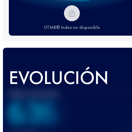
UTMB® Index no disponible
EVOLUCIÓN
Mejor puntuación
636