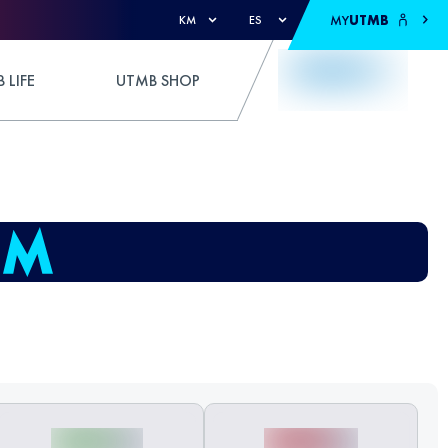
MY
UTMB
KM
ES
 LIFE
UTMB SHOP