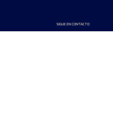
SIGUE EN CONTACTO
ios
FAQS
dores de carreras
Contáctanos
MyUTMB+
Política de privacidad
Preferencias de cookies