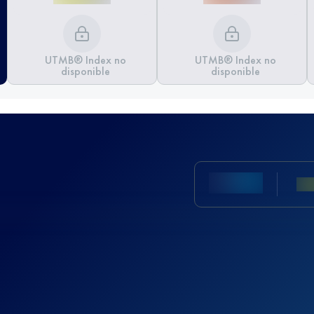
UTMB® Index no
UTMB® Index no
disponible
disponible