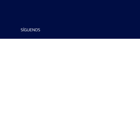
SÍGUENOS
©2024 UTMB® all rights reserved. Ultra-
Trail® and UTMB® are registered