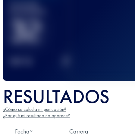
Carrera(s)
terminada(s)
32
2
TOP
10
RESULTADOS
¿Cómo se calcula mi puntuación?
¿Por qué mi resultado no aparece?
Fecha
Carrera