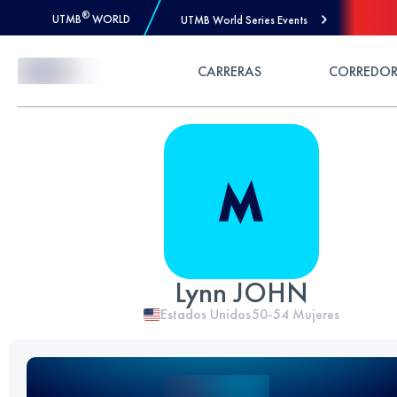
®
UTMB
WORLD
UTMB World Series Events
Skip to Content
CARRERAS
CORREDOR
Lynn JOHN
Estados Unidos
50-54
Mujeres