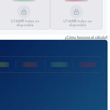
UTMB® Index no
UTMB® Index no
disponible
disponible
¿Cómo funciona el cálculo?