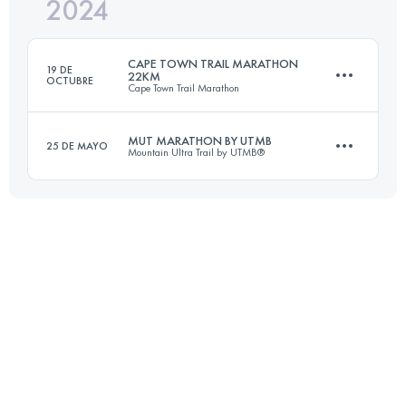
2024
37.2 KM
1269 M+
CAPE TOWN TRAIL MARATHON
19 DE
22KM
OCTUBRE
Cape Town Trail Marathon
Inicia sesión para ver el UTMB Index
MUT MARATHON BY UTMB
25 DE MAYO
Mountain Ultra Trail by UTMB®
22 KM
830 M+
43.9 KM
2437 M+
Inicia sesión para ver el UTMB Index
Inicia sesión para ver el UTMB Index