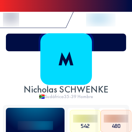
Skip to Content
Nicholas SCHWENKE
Sudáfrica
35-39
Hombre
542
480