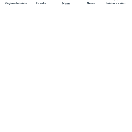
Página de inicio
Events
News
Iniciar sesión
Menú
ÚNETE
Patrocinios
Organizadores de carreras