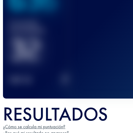
636
Carrera(s)
terminada(s)
32
2
TOP
10
RESULTADOS
¿Cómo se calcula mi puntuación?
¿Por qué mi resultado no aparece?