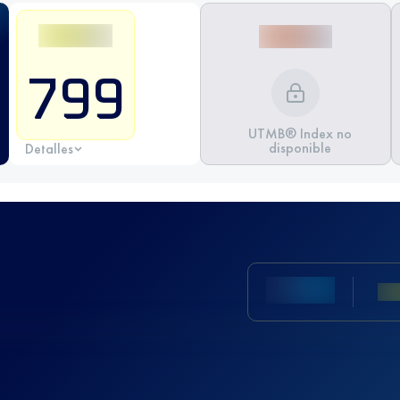
799
UTMB® Index no
disponible
Detalles