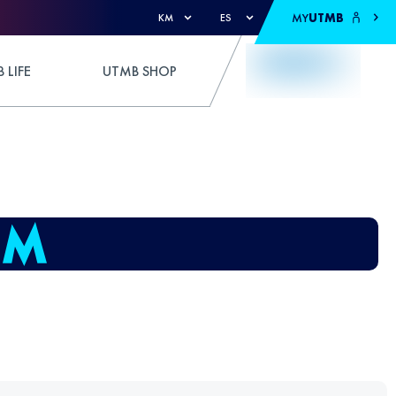
MY
UTMB
KM
ES
 LIFE
UTMB SHOP