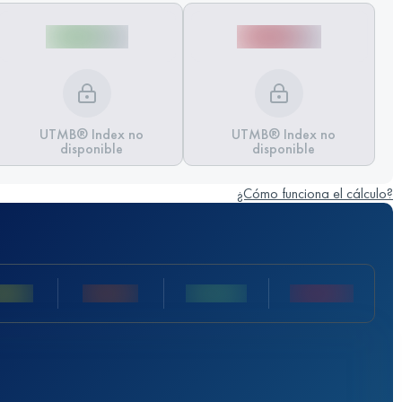
UTMB® Index no
UTMB® Index no
disponible
disponible
¿Cómo funciona el cálculo?