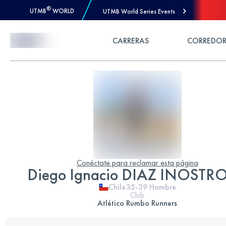
®
UTMB
WORLD
UTMB World Series Events
Skip to Content
CARRERAS
CORREDOR
Conéctate para reclamar esta página
Diego Ignacio DIAZ INOSTR
Chile
35-39
Hombre
Club
Atlético Rumbo Runners