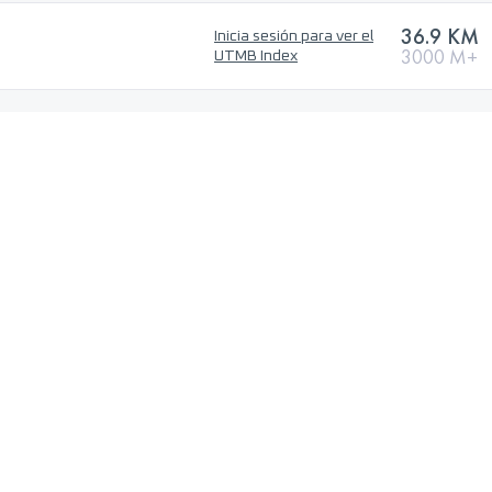
36.9 KM
Inicia sesión para ver el
3000 M+
UTMB Index