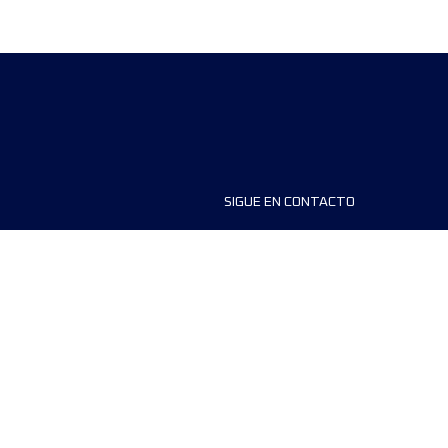
SIGUE EN CONTACTO
ios
FAQS
dores de carreras
Contáctanos
MyUTMB+