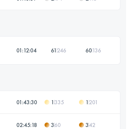
01:12:04
61
246
60
136
01:43:30
1
335
1
201
02:45:18
3
60
3
42