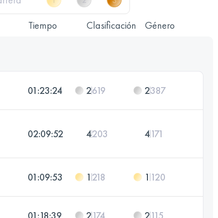
Tiempo
Clasificación
Género
01:23:24
2
619
2
387
02:09:52
4
203
4
171
01:09:53
1
218
1
120
01:18:39
2
174
2
115