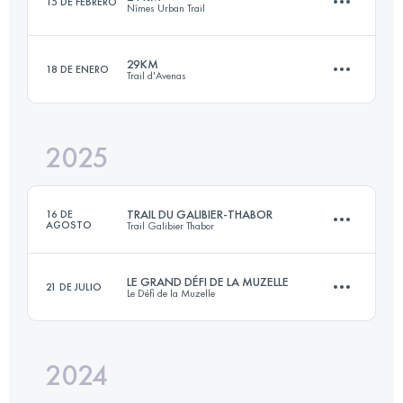
15 DE FEBRERO
Nîmes Urban Trail
42 KM
1500 M+
29KM
18 DE ENERO
Trail d'Avenas
24.2 KM
650 M+
Inicia sesión para ver el UTMB Index
2025
28.7 KM
1008 M+
Inicia sesión para ver el UTMB Index
TRAIL DU GALIBIER-THABOR
16 DE
AGOSTO
Trail Galibier Thabor
Inicia sesión para ver el UTMB Index
LE GRAND DÉFI DE LA MUZELLE
21 DE JULIO
Le Défi de la Muzelle
2 Etapas
74.7 KM
4070 M+
2024
4 Etapas
100 KM
6650 M+