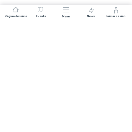
Página de inicio
Events
News
Iniciar sesión
Menú
ÚNETE
Patrocinios
Organizadores de carreras