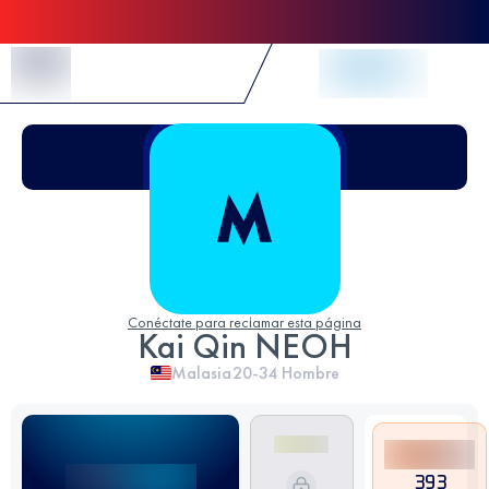
Skip to Content
Conéctate para reclamar esta página
Kai Qin NEOH
Malasia
20-34
Hombre
393