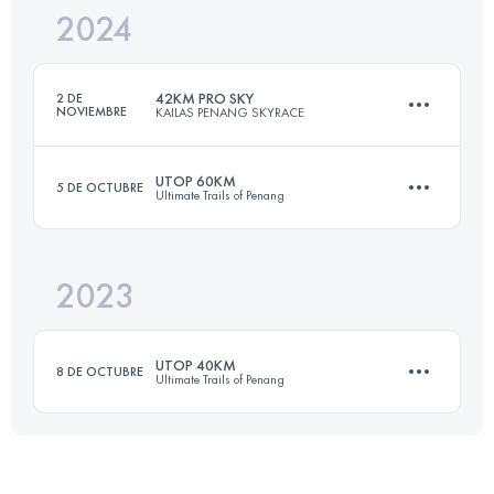
2024
31.7 KM
2157 M+
42KM PRO SKY
2 DE
NOVIEMBRE
KAILAS PENANG SKYRACE
Inicia sesión para ver el UTMB Index
UTOP 60KM
5 DE OCTUBRE
Ultimate Trails of Penang
39.6 KM
2822 M+
2023
63.5 KM
4270 M+
Inicia sesión para ver el UTMB Index
UTOP 40KM
8 DE OCTUBRE
Ultimate Trails of Penang
Inicia sesión para ver el UTMB Index
43 KM
2537 M+