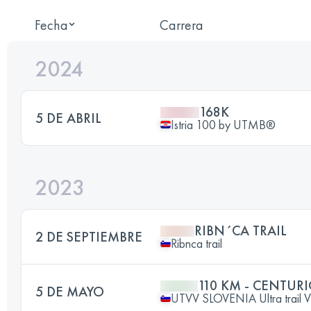
Fecha
Carrera
2024
168K
5 DE ABRIL
Istria 100 by UTMB®️
2023
RIBN´CA TRAIL
2 DE SEPTIEMBRE
Ribnca trail
110 KM - CENTUR
5 DE MAYO
UTVV SLOVENIA Ultra trail V