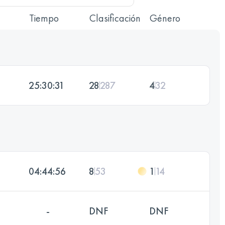
Tiempo
Clasificación
Género
25:30:31
28
287
4
32
04:44:56
8
53
1
14
-
DNF
DNF