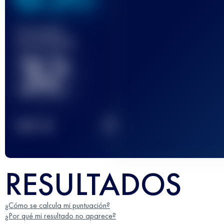
Carrera(s)
terminada(s)
32
2
TOP
10
RESULTADOS
¿Cómo se calcula mi puntuación?
¿Por qué mi resultado no aparece?