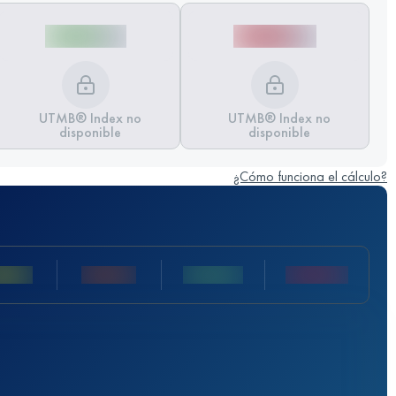
UTMB® Index no
UTMB® Index no
disponible
disponible
¿Cómo funciona el cálculo?