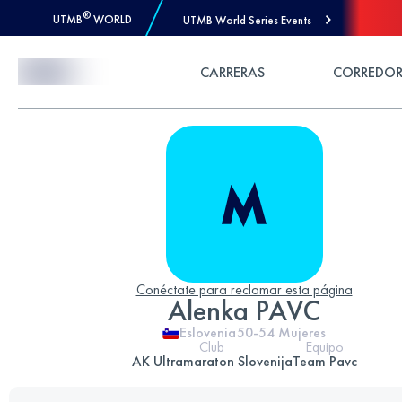
®
UTMB
WORLD
UTMB World Series Events
Skip to Content
CARRERAS
CORREDOR
Conéctate para reclamar esta página
Alenka PAVC
Eslovenia
50-54
Mujeres
Club
Equipo
AK Ultramaraton Slovenija
Team Pavc