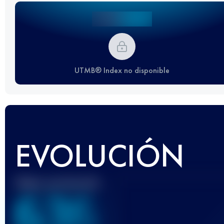
UTMB® Index no disponible
EVOLUCIÓN
Mejor puntuación
636