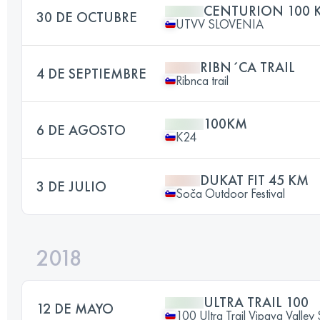
CENTURION 100 
30 DE OCTUBRE
UTVV SLOVENIA
RIBN´CA TRAIL
4 DE SEPTIEMBRE
Ribnca trail
100KM
6 DE AGOSTO
K24
DUKAT FIT 45 KM
3 DE JULIO
Soča Outdoor Festival
2018
ULTRA TRAIL 100
12 DE MAYO
100 Ultra Trail Vipava Vall