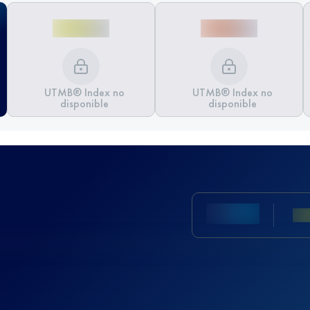
UTMB® Index no
UTMB® Index no
disponible
disponible