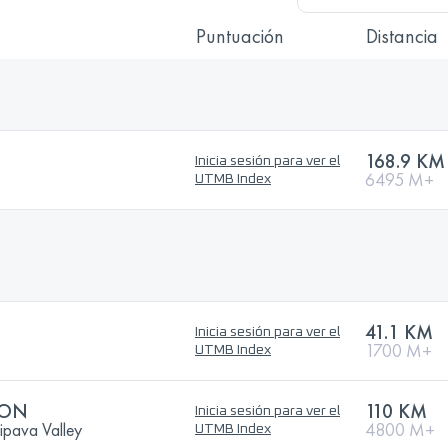
Puntuación
Distancia
168.9 KM
Inicia sesión para ver el
6495 M+
UTMB Index
41.1 KM
Inicia sesión para ver el
1700 M+
UTMB Index
ION
110 KM
Inicia sesión para ver el
ipava Valley
4800 M+
UTMB Index