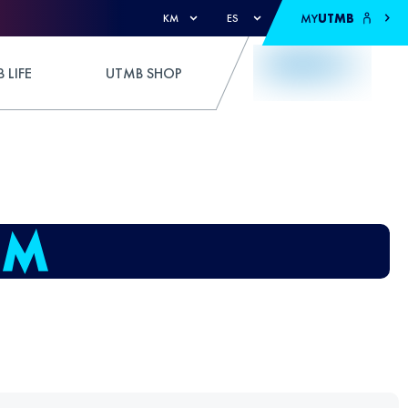
MY
UTMB
KM
ES
 LIFE
UTMB SHOP