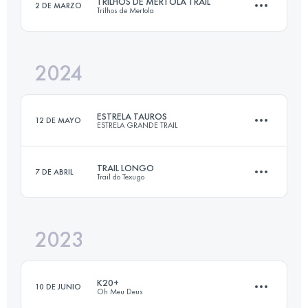
TRILHOS DE MÉRTOLA TRAIL
2 DE MARZO
Trilhos de Mertola
45.1 KM
2430 M+
Inicia sesión para ver el UTMB Index
2024
32 KM
1700 M+
Inicia sesión para ver el UTMB Index
ESTRELA TAUROS
12 DE MAYO
ESTRELA GRANDE TRAIL
Inicia sesión para ver el UTMB Index
TRAIL LONGO
7 DE ABRIL
Trail do Texugo
26 KM
1300 M+
2023
30 KM
1900 M+
Inicia sesión para ver el UTMB Index
K20+
10 DE JUNIO
Oh Meu Deus