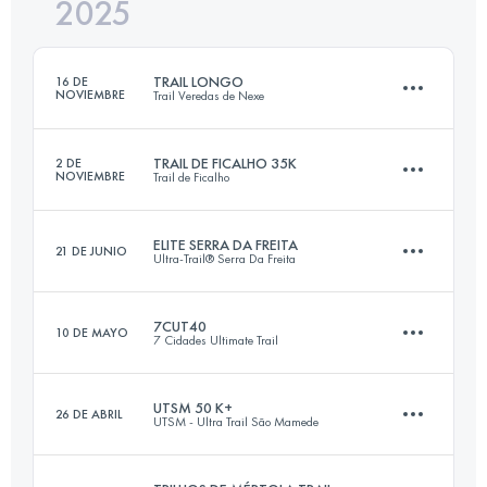
2025
30 KM
2000 M+
TRAIL LONGO
16 DE
NOVIEMBRE
Trail Veredas de Nexe
Inicia sesión para ver el UTMB Index
TRAIL DE FICALHO 35K
2 DE
NOVIEMBRE
Trail de Ficalho
35 KM
1150 M+
ELITE SERRA DA FREITA
21 DE JUNIO
Ultra-Trail® Serra Da Freita
35 KM
1300 M+
Inicia sesión para ver el UTMB Index
7CUT40
10 DE MAYO
7 Cidades Ultimate Trail
102 KM
6685 M+
Inicia sesión para ver el UTMB Index
UTSM 50 K+
26 DE ABRIL
UTSM - Ultra Trail São Mamede
40 KM
2020 M+
Inicia sesión para ver el UTMB Index