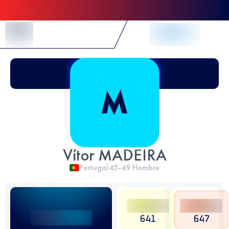
Skip to Content
Vítor MADEIRA
Portugal
45-49
Hombre
641
647