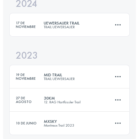
2024
58 KM
2400 M+
UEWERSAUER TRAIL
17 DE
NOVIEMBRE
TRAIL UEWERSAUER
Inicia sesión para ver el UTMB Index
2023
57 KM
2060 M+
MID TRAIL
19 DE
NOVIEMBRE
TRAIL UEWERSAUER
Inicia sesión para ver el UTMB Index
30KM
27 DE
AGOSTO
12. RAG Hartfüssler Trail
33 KM
1240 M+
MXSKY
10 DE JUNIO
Montreux Trail 2023
31.4 KM
920 M+