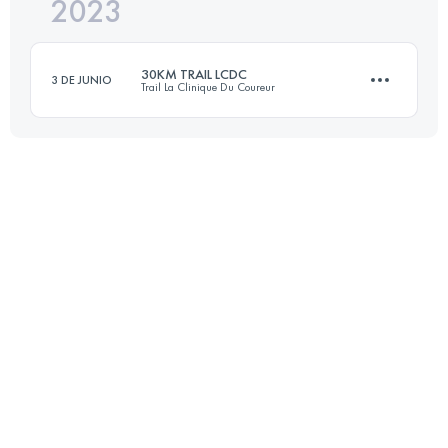
2023
26 KM
634 M+
30KM TRAIL LCDC
3 DE JUNIO
Trail La Clinique Du Coureur
Inicia sesión para ver el UTMB Index
30 KM
1300 M+
Inicia sesión para ver el UTMB Index