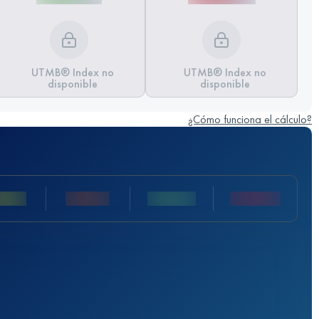
UTMB® Index no
UTMB® Index no
disponible
disponible
¿Cómo funciona el cálculo?