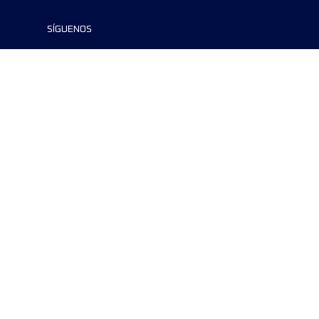
SÍGUENOS
©2024 UTMB® all rights reserved. Ultra-
Trail® and UTMB® are registered
trademarks..