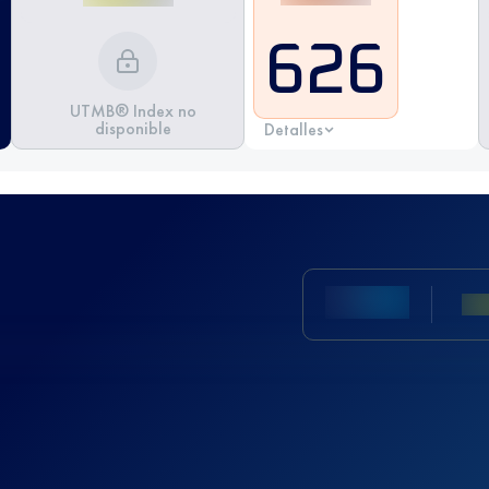
626
UTMB® Index no
disponible
Detalles