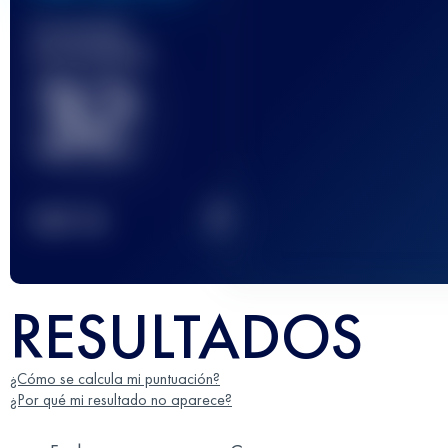
Carrera(s)
terminada(s)
32
2
TOP
10
RESULTADOS
¿Cómo se calcula mi puntuación?
¿Por qué mi resultado no aparece?