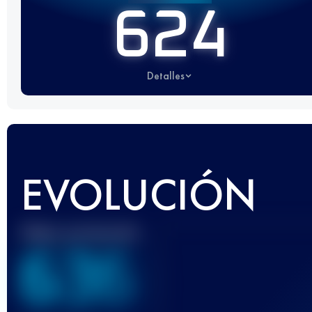
624
Detalles
EVOLUCIÓN
Mejor puntuación
636