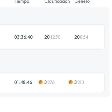
Tiempo
Clasificación
Género
03:36:40
20
1250
20
854
01:48:46
3
276
3
213