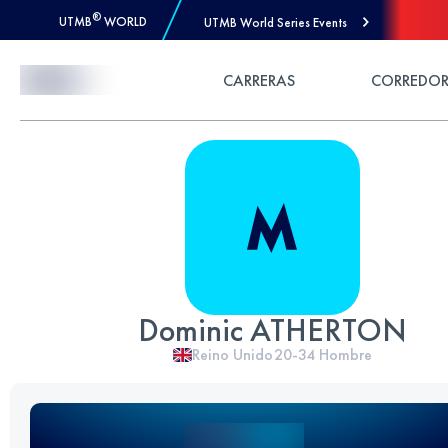
®
UTMB
WORLD
UTMB World Series Events
Skip to Content
CARRERAS
CORREDOR
Dominic ATHERTON
Reino Unido
20-34
Hombre