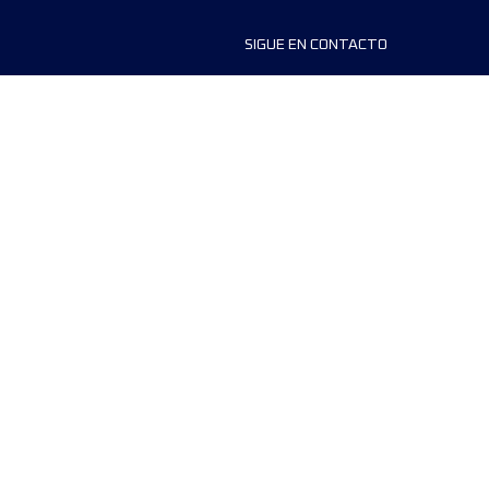
SIGUE EN CONTACTO
ios
FAQS
dores de carreras
Contáctanos
MyUTMB+
Política de privacidad
Preferencias de cookies