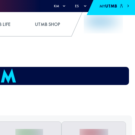
MY
UTMB
KM
ES
 LIFE
UTMB SHOP