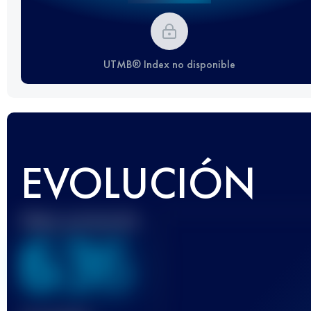
UTMB® Index no disponible
EVOLUCIÓN
Mejor puntuación
636