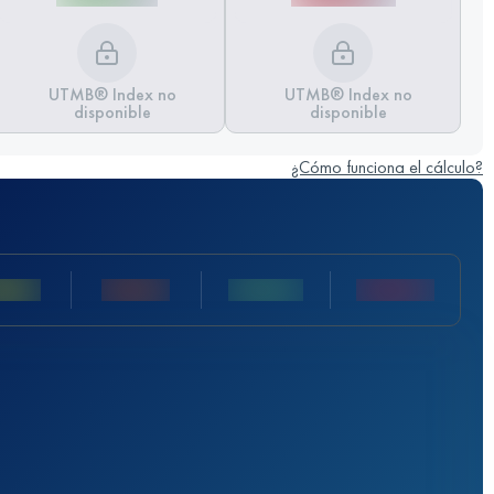
UTMB® Index no
UTMB® Index no
disponible
disponible
¿Cómo funciona el cálculo?