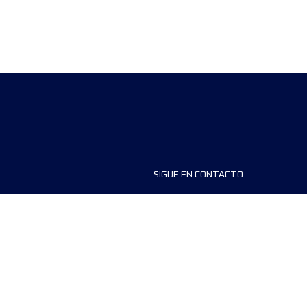
SIGUE EN CONTACTO
ios
FAQS
dores de carreras
Contáctanos
MyUTMB+