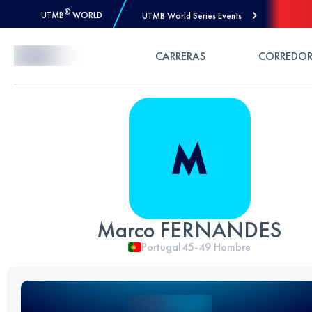
®
UTMB
WORLD
UTMB World Series Events
Skip to Content
CARRERAS
CORREDOR
Marco FERNANDES
Portugal
45-49
Hombre