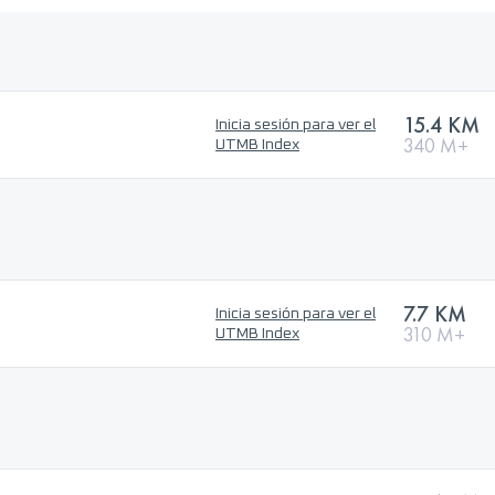
15.4 KM
Inicia sesión para ver el
340 M+
UTMB Index
7.7 KM
Inicia sesión para ver el
310 M+
UTMB Index