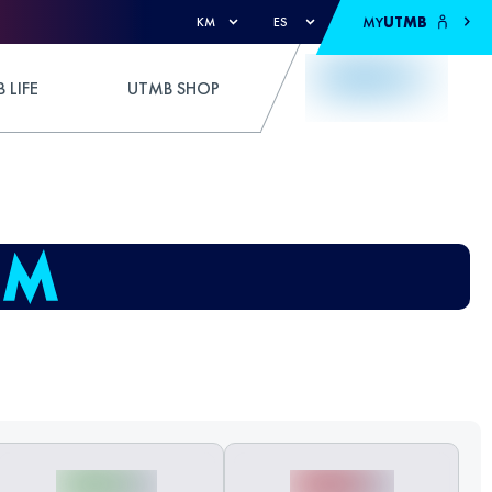
MY
UTMB
KM
ES
 LIFE
UTMB SHOP