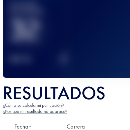
Carrera(s)
terminada(s)
32
2
TOP
10
RESULTADOS
¿Cómo se calcula mi puntuación?
¿Por qué mi resultado no aparece?
Fecha
Carrera