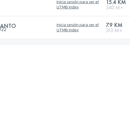
15.4 KM
Inicia sesión para ver el
340 M+
UTMB Index
7.9 KM
 SANTO
Inicia sesión para ver el
022
310 M+
UTMB Index