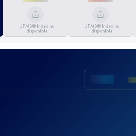
UTMB® Index no
UTMB® Index no
disponible
disponible