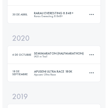
Inicia sesión para ver el UTMB Index
RARAU EVERESTING 8.848+
30 DE ABRIL
Rarau Everesting 8.848+
145 KM
7900 M+
2020
106 KM
8848 M+
Inicia sesión para ver el UTMB Index
SEMIMARATON (HALFMARATHON)
4 DE OCTUBRE
IASI in Trail
Inicia sesión para ver el UTMB Index
APUSENI ULTRA RACE 180K
18 DE
SEPTIEMBRE
Apuseni Ultra Race
21.7 KM
670 M+
2019
176.4 KM
7500 M+
Inicia sesión para ver el UTMB Index