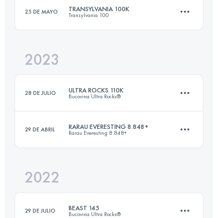
TRANSYLVANIA 100K
25 DE MAYO
Transylvania 100
109.9 KM
6600 M+
Inicia sesión para ver el UTMB Index
2023
102.4 KM
6860 M+
Inicia sesión para ver el UTMB Index
ULTRA ROCKS 110K
28 DE JULIO
Bucovina Ultra Rocks®
Inicia sesión para ver el UTMB Index
RARAU EVERESTING 8.848+
29 DE ABRIL
Rarau Everesting 8.848+
109.9 KM
6360 M+
2022
106 KM
8848 M+
Inicia sesión para ver el UTMB Index
BEAST 145
29 DE JULIO
Bucovina Ultra Rocks®