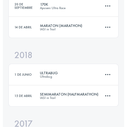
170K
20 DE
SEPTIEMBRE
Apuseni Ultra Race
Inicia sesión para ver el UTMB Index
MARATON (MARATHON)
14 DE ABRIL
IASI in Trail
176.2 KM
7500 M+
2018
40.5 KM
990 M+
Inicia sesión para ver el UTMB Index
ULTRABUG
1 DE JUNIO
Ultrabug
Inicia sesión para ver el UTMB Index
SEMIMARATON (HALFMARATHON)
15 DE ABRIL
IASI in Trail
3 Etapas
100.7 KM
3810 M+
2017
21.8 KM
620 M+