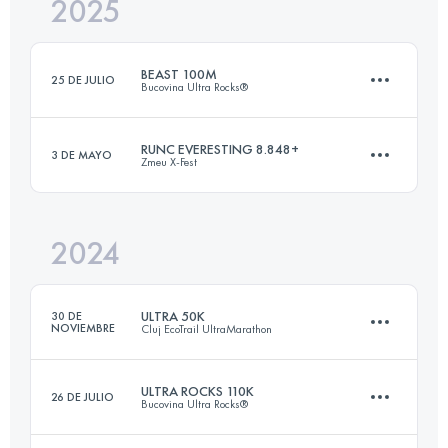
2025
50.1 KM
3160 M+
BEAST 100M
25 DE JULIO
Bucovina Ultra Rocks®
Inicia sesión para ver el UTMB Index
RUNC EVERESTING 8.848+
3 DE MAYO
Zmeu X-Fest
167 KM
8950 M+
2024
89 KM
8848 M+
Inicia sesión para ver el UTMB Index
ULTRA 50K
30 DE
NOVIEMBRE
Cluj EcoTrail UltraMarathon
Inicia sesión para ver el UTMB Index
ULTRA ROCKS 110K
26 DE JULIO
Bucovina Ultra Rocks®
52 KM
1720 M+