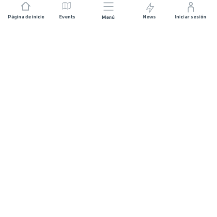
Página de inicio
Events
News
Iniciar sesión
Menú
ÚNETE
Patrocinios
Organizadores de carreras