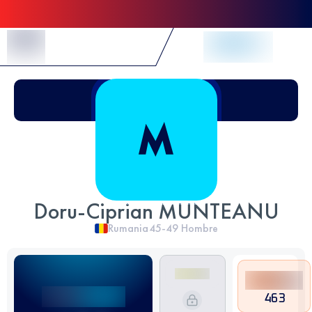
Skip to Content
Doru-Ciprian MUNTEANU
Rumania
45-49
Hombre
463