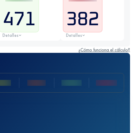
471
382
Detalles
Detalles
¿Cómo funciona el cálculo?