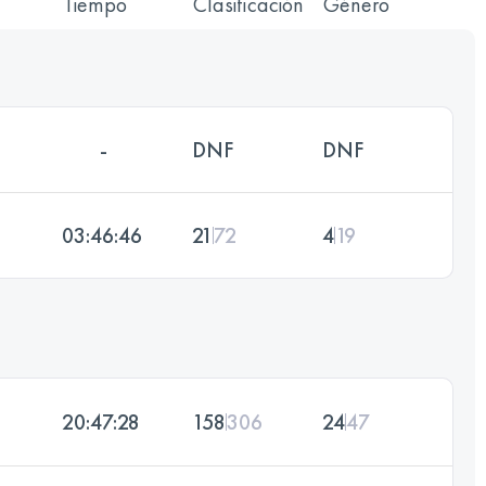
Tiempo
Clasificación
Género
-
DNF
DNF
03:46:46
21
72
4
19
20:47:28
158
306
24
47