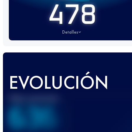
478
Detalles
EVOLUCIÓN
Mejor puntuación
636