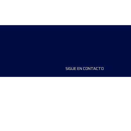
SIGUE EN CONTACTO
ios
FAQS
dores de carreras
Contáctanos
MyUTMB+