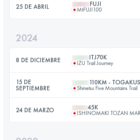
FUJI
25 DE ABRIL
MtFUJI100
2024
ITJ70K
8 DE DICIEMBRE
IZU Trail Journey
15 DE
110KM - TOGAKUS
SEPTIEMBRE
Shinetsu Five Mountains Trail
45K
24 DE MARZO
ISHINOMAKI TOZAN MA