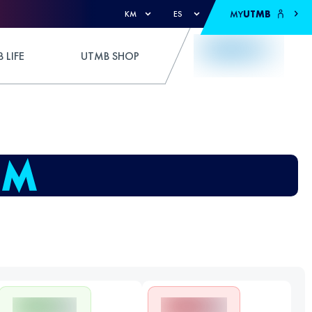
MY
UTMB
KM
ES
 LIFE
UTMB SHOP