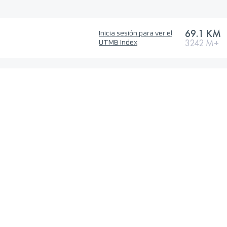
69.1 KM
Inicia sesión para ver el
3242 M+
UTMB Index