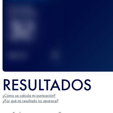
Carrera(s)
terminada(s)
32
2
TOP
10
RESULTADOS
¿Cómo se calcula mi puntuación?
¿Por qué mi resultado no aparece?