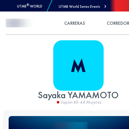
®
UTMB
WORLD
UTMB World Series Events
Skip to Content
CARRERAS
CORREDOR
Sayaka YAMAMOTO
Japón
40-44
Mujeres