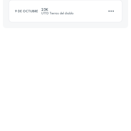
Inicia sesión para ver el UTMB Index
25K
9 DE OCTUBRE
UTTD Tierras del diablo
Inicia sesión para ver el UTMB Index
25 KM
808 M+
Inicia sesión para ver el UTMB Index