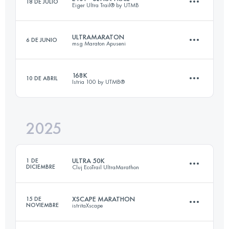
18 DE JULIO
Eiger Ultra Trail® by UTMB
20 KM
1100 M+
ULTRAMARATON
6 DE JUNIO
msg Maraton Apuseni
101 KM
6700 M+
Inicia sesión para ver el UTMB Index
168K
10 DE ABRIL
Istria 100 by UTMB®️
66 KM
3120 M+
Inicia sesión para ver el UTMB Index
2025
168.2 KM
7140 M+
Inicia sesión para ver el UTMB Index
ULTRA 50K
1 DE
DICIEMBRE
Cluj EcoTrail UltraMarathon
Inicia sesión para ver el UTMB Index
XSCAPE MARATHON
15 DE
NOVIEMBRE
istritaXscape
52 KM
1720 M+