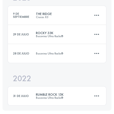
Inicia sesión para ver el UTMB Index
THE RIDGE
9 DE
SEPTIEMBRE
Ciucas X3
Inicia sesión para ver el UTMB Index
ROCKY 33K
29 DE JULIO
Bucovina Ultra Rocks®
38 KM
2000 M+
28 DE JULIO
Bucovina Ultra Rocks®
33.3 KM
1970 M+
Inicia sesión para ver el UTMB Index
2022
5 KM
550 M+
Inicia sesión para ver el UTMB Index
RUMBLE ROCK 15K
31 DE JULIO
Bucovina Ultra Rocks®
Inicia sesión para ver el UTMB Index