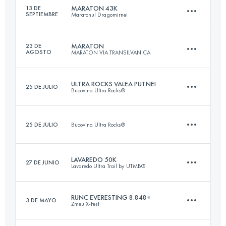
MARATON 43K
13 DE
SEPTIEMBRE
Maratonul Dragomirnei
39 KM
1800 M+
Inicia sesión para ver el UTMB Index
MARATON
23 DE
AGOSTO
MARATON VIA TRANSILVANICA
43 KM
1140 M+
Inicia sesión para ver el UTMB Index
ULTRA ROCKS VALEA PUTNEI
25 DE JULIO
Bucovina Ultra Rocks®
39.5 KM
1567 M+
Inicia sesión para ver el UTMB Index
25 DE JULIO
Bucovina Ultra Rocks®
77 KM
5000 M+
Inicia sesión para ver el UTMB Index
LAVAREDO 50K
27 DE JUNIO
Lavaredo Ultra Trail by UTMB®
5 KM
550 M+
Inicia sesión para ver el UTMB Index
RUNC EVERESTING 8.848+
3 DE MAYO
Zmeu X-Fest
50 KM
2600 M+
Inicia sesión para ver el UTMB Index