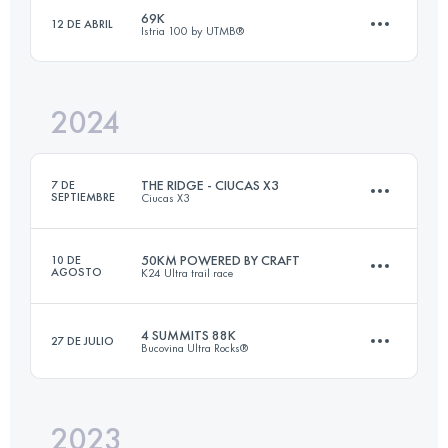
69K
12 DE ABRIL
Istria 100 by UTMB®️
89 KM
8848 M+
Inicia sesión para ver el UTMB Index
2024
69 KM
2200 M+
Inicia sesión para ver el UTMB Index
THE RIDGE - CIUCAS X3
7 DE
SEPTIEMBRE
Ciucas X3
Inicia sesión para ver el UTMB Index
50KM POWERED BY CRAFT
10 DE
AGOSTO
K24 Ultra trail race
38 KM
2000 M+
4 SUMMITS 88K
27 DE JULIO
Bucovina Ultra Rocks®
47.7 KM
2840 M+
Inicia sesión para ver el UTMB Index
2023
87.4 KM
5630 M+