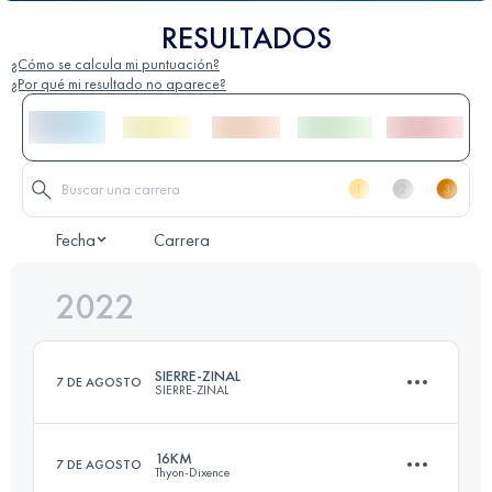
RESULTADOS
¿Cómo se calcula mi puntuación?
¿Por qué mi resultado no aparece?
Fecha
Carrera
2022
SIERRE-ZINAL
7 DE AGOSTO
SIERRE-ZINAL
16KM
7 DE AGOSTO
Thyon-Dixence
31.3 KM
2190 M+