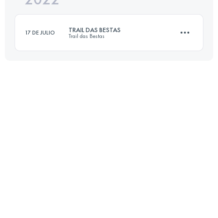
TRAIL DAS BESTAS
17 DE JULIO
Trail das Bestas
Inicia sesión para ver el UTMB Index
44 KM
2150 M+
Inicia sesión para ver el UTMB Index