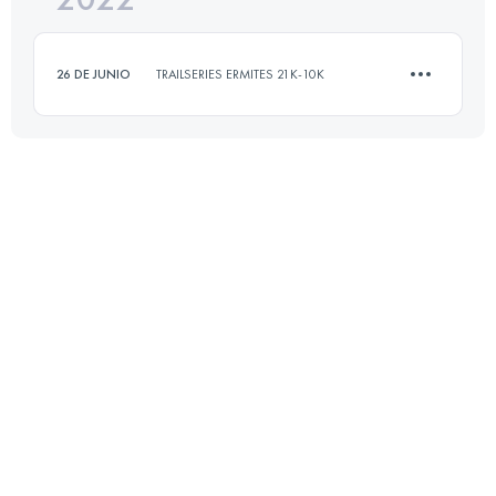
26 DE JUNIO
TRAILSERIES ERMITES 21K-10K
Inicia sesión para ver el UTMB Index
10.5 KM
500 M+
Inicia sesión para ver el UTMB Index